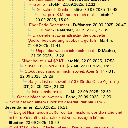
Gerne
-
stokk'
,
20.09.2025, 12:11
So schnell! Danke!
-
dito
,
20.09.2025, 12:49
Frage in 3 Monaten noch mal...
-
stokk'
,
20.09.2025, 15:09
Eher Ende September
-
D-Marker
,
20.09.2025, 20:47
OT Humor
-
D-Marker
,
20.09.2025, 22:35
Dividende ist zwar attraktiv, die doppelte
Quellenbesteuerung ist aber ärgerlich
-
Martin
,
21.09.2025, 11:41
Upps, das wusste ich noch nicht
-
D-Marker
,
21.09.2025, 13:28
Silber heute > 44 $? kT
-
stokk'
,
22.09.2025, 17:58
Silber 50$, Gold 4.000 $.
-
MI
,
22.09.2025, 18:33
Stokk', noch sind wir nicht soweit. Aber (mT)
-
DT
,
22.09.2025, 19:28
So, jetzt ist es soweit. 37,39 für die Onze Ag. (mT)
-
DT
,
22.09.2025, 21:33
Inflationsbereinigt...
-
MI
,
22.09.2025, 22:52
Oder einfach rauswerfen
-
Echo
,
20.09.2025, 13:29
hkcm hat von einem Einbruch geredet, der nie kam.
-
SevenSamurai
,
21.09.2025, 16:21
Es gibt Niemanden außer echten Insidern, der die nahe und
mittlere Zukunft und auch exakt vorraussagen können,
-
Illusion
,
23.09.2025, 16:29
Gold 3780. Meine Glaskugel sagt: Das könnte es erst mal