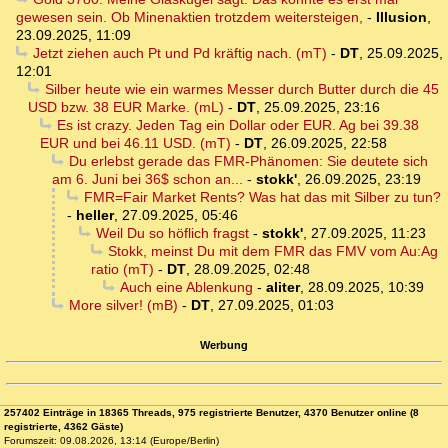
gewesen sein. Ob Minenaktien trotzdem weitersteigen,
-
Illusion
,
23.09.2025, 11:09
Jetzt ziehen auch Pt und Pd kräftig nach. (mT)
-
DT
,
25.09.2025,
12:01
Silber heute wie ein warmes Messer durch Butter durch die 45
USD bzw. 38 EUR Marke. (mL)
-
DT
,
25.09.2025, 23:16
Es ist crazy. Jeden Tag ein Dollar oder EUR. Ag bei 39.38
EUR und bei 46.11 USD. (mT)
-
DT
,
26.09.2025, 22:58
Du erlebst gerade das FMR-Phänomen: Sie deutete sich
am 6. Juni bei 36$ schon an...
-
stokk'
,
26.09.2025, 23:19
FMR=Fair Market Rents? Was hat das mit Silber zu tun?
-
heller
,
27.09.2025, 05:46
Weil Du so höflich fragst
-
stokk'
,
27.09.2025, 11:23
Stokk, meinst Du mit dem FMR das FMV vom Au:Ag
ratio (mT)
-
DT
,
28.09.2025, 02:48
Auch eine Ablenkung
-
aliter
,
28.09.2025, 10:39
More silver! (mB)
-
DT
,
27.09.2025, 01:03
Werbung
257402 Einträge in 18365 Threads, 975 registrierte Benutzer, 4370 Benutzer online (8
registrierte, 4362 Gäste)
Forumszeit: 09.08.2026, 13:14 (Europe/Berlin)