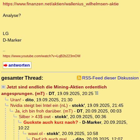
https://www.finanzen.net/aktien/wallenius_wilhelmsen-aktie
Analyse?
LG
D-Marker
--
https://www.youtube.com/watch?v=LqB2b223mOM
antworten
gesamter Thread:
RSS-Feed dieser Diskussion
Jetzt sind endlich die Mining-Aktien ordentlich
angesprungen. (mT)
-
DT
,
19.09.2025, 20:25
Uran!
-
dito
,
19.09.2025, 21:30
Nvidia steigt bei Intel ein (nL)
-
stokk'
,
19.09.2025, 21:45
Ja, ich bin froh darüber. (mT)
-
DT
,
20.09.2025, 00:03
Silber > 43$ owt
-
stokk'
,
20.09.2025, 00:36
Guckste auch kurz nach?
-
D-Marker
,
20.09.2025,
10:22
wawi.ol
-
stokk'
,
20.09.2025, 10:58
Darf ich auch mal ...
-
dito
,
20.09.2025, 12:07