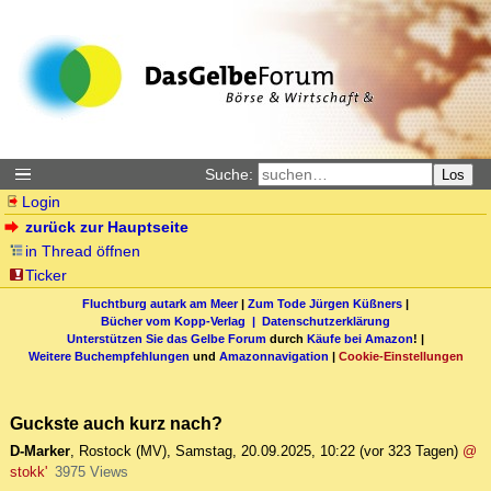
Suche:
Los
Login
zurück zur Hauptseite
in Thread öffnen
Ticker
Fluchtburg autark am Meer
|
Zum Tode Jürgen Küßners
|
Bücher vom Kopp-Verlag |
Datenschutzerklärung
Unterstützen Sie das Gelbe Forum
durch
Käufe bei Amazon
! |
Weitere Buchempfehlungen
und
Amazonnavigation
|
Cookie-Einstellungen
Guckste auch kurz nach?
D-Marker
,
Rostock (MV)
,
Samstag, 20.09.2025, 10:22
(vor 323 Tagen)
@
stokk'
3975 Views