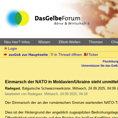
Neu hier? Infos
Wissen
Elliott-Wellen
Themen
Char
Login
zurück zur Hauptseite
in Thread öffnen
Ticker
Fluchtburg
Unterstützen Sie das Gel
Einmarsch der NATO in Moldavien/Ukraine steht unmitte
Radegast
,
Balgurische Schwarzmeerküste
,
Mittwoch, 24.09.2025, 04:09
bearbeitet von Radegast, Mittwoch, 24.09.2025, 04:18
Der Einmarsch der an der rumänischen Grenze wartenden NATO-Trup
Dies ist der Hintergrund der angeblich zugespitzten Bedrohungslage 
Öffentlichkeit wird gerade auf den Beginn des heißen Konfliktes ein