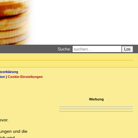
Suche:
Los
zerklärung
ion
|
Cookie-Einstellungen
Werbung
evor.
itungen und die
ich wird