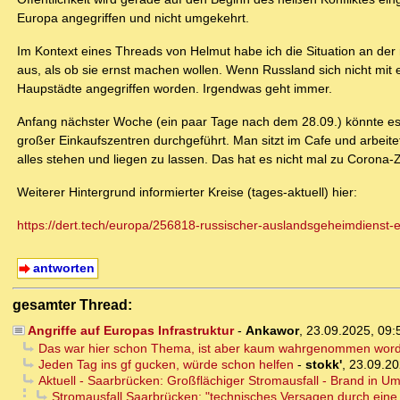
Europa angegriffen und nicht umgekehrt.
Im Kontext eines Threads von Helmut habe ich die Situation an der
aus, als ob sie ernst machen wollen. Wenn Russland sich nicht mit 
Haupstädte angegriffen worden. Irgendwas geht immer.
Anfang nächster Woche (ein paar Tage nach dem 28.09.) könnte es t
großer Einkaufszentren durchgeführt. Man sitzt im Cafe und arbeit
alles stehen und liegen zu lassen. Das hat es nicht mal zu Corona-
Weiterer Hintergrund informierter Kreise (tages-aktuell) hier:
https://dert.tech/europa/256818-russischer-auslandsgeheimdienst-
antworten
gesamter Thread:
Angriffe auf Europas Infrastruktur
-
Ankawor
,
23.09.2025, 09
Das war hier schon Thema, ist aber kaum wahrgenommen word
Jeden Tag ins gf gucken, würde schon helfen
-
stokk'
,
23.09.20
Aktuell - Saarbrücken: Großflächiger Stromausfall - Brand in 
Stromausfall Saarbrücken: "technisches Versagen durch eine