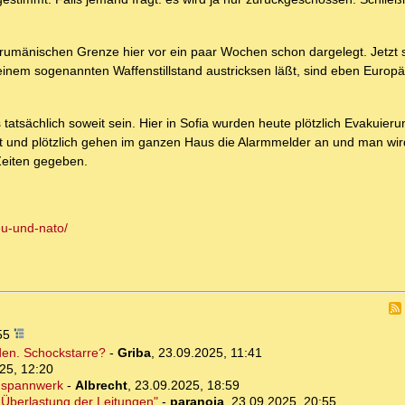
 rumänischen Grenze hier vor ein paar Wochen schon dargelegt. Jetzt s
einem sogenannten Waffenstillstand austricksen läßt, sind eben Europ
atsächlich soweit sein. Hier in Sofia wurden heute plötzlich Evakuie
et und plötzlich gehen im ganzen Haus die Alarmmelder an und man wir
Zeiten gegeben.
eu-und-nato/
:55
en. Schockstarre?
-
Griba
,
23.09.2025, 11:41
25, 12:20
Umspannwerk
-
Albrecht
,
23.09.2025, 18:59
 Überlastung der Leitungen"
-
paranoia
,
23.09.2025, 20:55