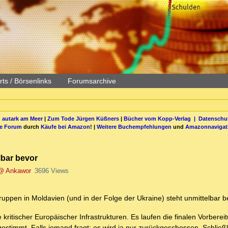
ts / Börsenlinks
Forumsarchive
 autark am Meer
|
Zum Tode Jürgen Küßners
|
Bücher vom Kopp-Verlag |
Datenschut
be Forum
durch
Käufe bei Amazon
! |
Weitere Buchempfehlungen
und
Amazonnavigat
lbar bevor
@ Ankawor
3696 Views
pen in Moldavien (und in der Folge der Ukraine) steht unmittelbar b
kritischer Europäischer Infrastrukturen. Es laufen die finalen Vorbere
gestimmt. Falls jemand fragt: es wird ja nur zurückgeschossen. Schließl