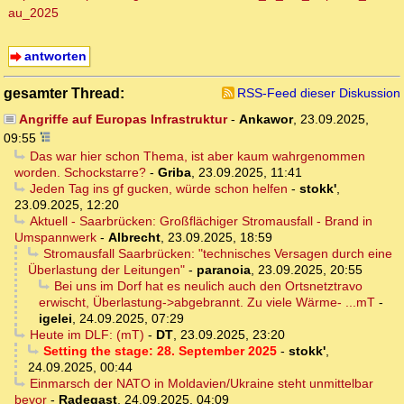
au_2025
antworten
gesamter Thread:
RSS-Feed dieser Diskussion
Angriffe auf Europas Infrastruktur
-
Ankawor
,
23.09.2025,
09:55
Das war hier schon Thema, ist aber kaum wahrgenommen
worden. Schockstarre?
-
Griba
,
23.09.2025, 11:41
Jeden Tag ins gf gucken, würde schon helfen
-
stokk'
,
23.09.2025, 12:20
Aktuell - Saarbrücken: Großflächiger Stromausfall - Brand in
Umspannwerk
-
Albrecht
,
23.09.2025, 18:59
Stromausfall Saarbrücken: "technisches Versagen durch eine
Überlastung der Leitungen"
-
paranoia
,
23.09.2025, 20:55
Bei uns im Dorf hat es neulich auch den Ortsnetztravo
erwischt, Überlastung->abgebrannt. Zu viele Wärme- ...mT
-
igelei
,
24.09.2025, 07:29
Heute im DLF: (mT)
-
DT
,
23.09.2025, 23:20
Setting the stage: 28. September 2025
-
stokk'
,
24.09.2025, 00:44
Einmarsch der NATO in Moldavien/Ukraine steht unmittelbar
bevor
-
Radegast
,
24.09.2025, 04:09