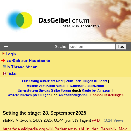
Suche:
Los
Login
zurück zur Hauptseite
in Thread öffnen
Ticker
Fluchtburg autark am Meer
|
Zum Tode Jürgen Küßners
|
Bücher vom Kopp-Verlag |
Datenschutzerklärung
Unterstützen Sie das Gelbe Forum
durch
Käufe bei Amazon
! |
Weitere Buchempfehlungen
und
Amazonnavigation
|
Cookie-Einstellungen
Setting the stage: 28. September 2025
stokk'
,
Mittwoch, 24.09.2025, 00:44
(vor 319 Tagen)
@ DT
3014 Views
https://de.wikipedia.org/wiki/Parlamentswahl_in_der_Republik_Mold