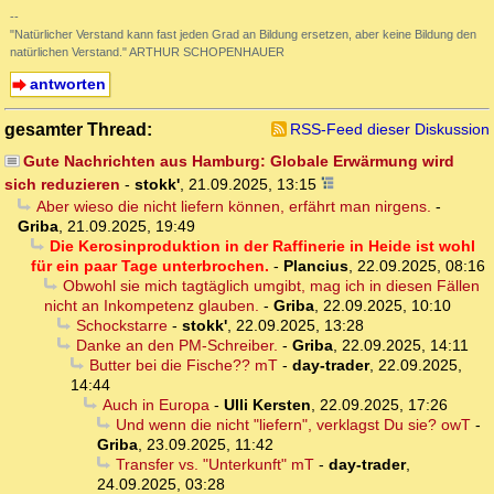
--
"Natürlicher Verstand kann fast jeden Grad an Bildung ersetzen, aber keine Bildung den
natürlichen Verstand." ARTHUR SCHOPENHAUER
antworten
gesamter Thread:
RSS-Feed dieser Diskussion
Gute Nachrichten aus Hamburg: Globale Erwärmung wird
sich reduzieren
-
stokk'
,
21.09.2025, 13:15
Aber wieso die nicht liefern können, erfährt man nirgens.
-
Griba
,
21.09.2025, 19:49
Die Kerosinproduktion in der Raffinerie in Heide ist wohl
für ein paar Tage unterbrochen.
-
Plancius
,
22.09.2025, 08:16
Obwohl sie mich tagtäglich umgibt, mag ich in diesen Fällen
nicht an Inkompetenz glauben.
-
Griba
,
22.09.2025, 10:10
Schockstarre
-
stokk'
,
22.09.2025, 13:28
Danke an den PM-Schreiber.
-
Griba
,
22.09.2025, 14:11
Butter bei die Fische?? mT
-
day-trader
,
22.09.2025,
14:44
Auch in Europa
-
Ulli Kersten
,
22.09.2025, 17:26
Und wenn die nicht "liefern", verklagst Du sie? owT
-
Griba
,
23.09.2025, 11:42
Transfer vs. "Unterkunft" mT
-
day-trader
,
24.09.2025, 03:28