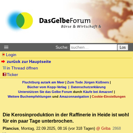
Suche:
Los
Login
zurück zur Hauptseite
in Thread öffnen
Ticker
Fluchtburg autark am Meer
|
Zum Tode Jürgen Küßners
|
Bücher vom Kopp-Verlag |
Datenschutzerklärung
Unterstützen Sie das Gelbe Forum
durch
Käufe bei Amazon
! |
Weitere Buchempfehlungen
und
Amazonnavigation
|
Cookie-Einstellungen
Die Kerosinproduktion in der Raffinerie in Heide ist wohl
für ein paar Tage unterbrochen.
Plancius
,
Montag, 22.09.2025, 08:16
(vor 318 Tagen)
@ Griba
2868