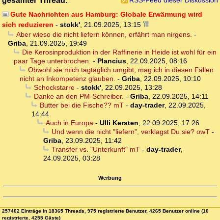
gesamter Thread:
RSS-Feed dieser Diskussion
Gute Nachrichten aus Hamburg: Globale Erwärmung wird
sich reduzieren
-
stokk'
,
21.09.2025, 13:15
Aber wieso die nicht liefern können, erfährt man nirgens.
-
Griba
,
21.09.2025, 19:49
Die Kerosinproduktion in der Raffinerie in Heide ist wohl für ein
paar Tage unterbrochen.
-
Plancius
,
22.09.2025, 08:16
Obwohl sie mich tagtäglich umgibt, mag ich in diesen Fällen
nicht an Inkompetenz glauben.
-
Griba
,
22.09.2025, 10:10
Schockstarre
-
stokk'
,
22.09.2025, 13:28
Danke an den PM-Schreiber.
-
Griba
,
22.09.2025, 14:11
Butter bei die Fische?? mT
-
day-trader
,
22.09.2025,
14:44
Auch in Europa
-
Ulli Kersten
,
22.09.2025, 17:26
Und wenn die nicht "liefern", verklagst Du sie? owT
-
Griba
,
23.09.2025, 11:42
Transfer vs. "Unterkunft" mT
-
day-trader
,
24.09.2025, 03:28
Werbung
257402 Einträge in 18365 Threads, 975 registrierte Benutzer, 4265 Benutzer online (10
registrierte, 4255 Gäste)