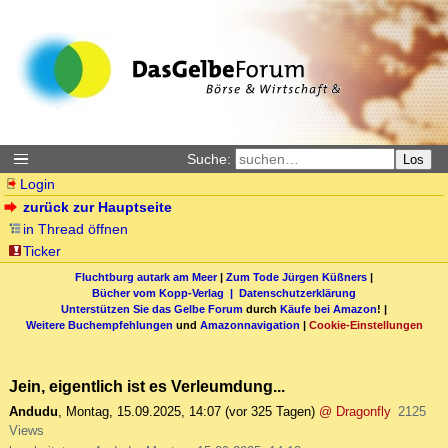
Suche:
Los
Login
zurück zur Hauptseite
in Thread öffnen
Ticker
Fluchtburg autark am Meer
|
Zum Tode Jürgen Küßners
|
Bücher vom Kopp-Verlag |
Datenschutzerklärung
Unterstützen Sie das Gelbe Forum
durch
Käufe bei Amazon
! |
Weitere Buchempfehlungen
und
Amazonnavigation
|
Cookie-Einstellungen
Jein, eigentlich ist es Verleumdung...
Andudu
,
Montag, 15.09.2025, 14:07
(vor 325 Tagen)
@ Dragonfly
2125
Views