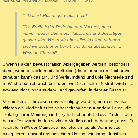
bearbeitet von Andudu, Montag, 15.09.2025, 14:12
1. Das ist Meinungsfreiheit. Fakt!
"Die Freiheit der Rede hat den Nachteil, dass
immer wieder Dummes, Hässliches und Bösartiges
gesagt wird. Wenn wir aber alles in allem nehmen,
sind wir doch eher bereit, uns damit abzufinden, ..."
Winston Churchill
...wenn Fakten bewusst falsch widergegeben werden, besonders
dann, wenn offizielle mediale Stellen (denen man eine Recherche
zumuten kann) das tun. Und Verleumdung und üble Nachrede sind
m.W. strafbar (ob auch bei Toten, weiß ich nicht). Bestraft wird er ja
sowieso nicht, nur aus dem Land geworfen, in dem er Gast war.
Vermutlich ist Theveßen unvorsichtig geworden, normalerweise
zitieren die Medienfuzzies sicherheitshalber nur andere Leute, die
"zufällig" ihrer Meinung sind ("xy hat behauptet, dass..." oder noch
besser "es wurde in den sozialen Medien auch behauptet, dass..."),
reicht für 99% der Mainstreamschafe, um es als Wahrheit zu
akzeptieren, obwohl das beliebiger Unsinn sein kann. Juristisch