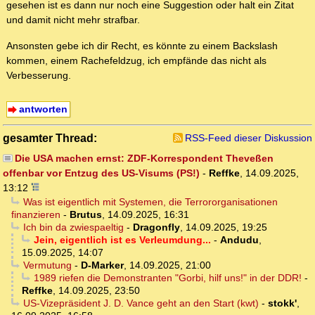
gesehen ist es dann nur noch eine Suggestion oder halt ein Zitat
und damit nicht mehr strafbar.
Ansonsten gebe ich dir Recht, es könnte zu einem Backslash
kommen, einem Rachefeldzug, ich empfände das nicht als
Verbesserung.
antworten
gesamter Thread:
RSS-Feed dieser Diskussion
Die USA machen ernst: ZDF-Korrespondent Theveßen
offenbar vor Entzug des US-Visums (PS!)
-
Reffke
,
14.09.2025,
13:12
Was ist eigentlich mit Systemen, die Terrororganisationen
finanzieren
-
Brutus
,
14.09.2025, 16:31
Ich bin da zwiespaeltig
-
Dragonfly
,
14.09.2025, 19:25
Jein, eigentlich ist es Verleumdung...
-
Andudu
,
15.09.2025, 14:07
Vermutung
-
D-Marker
,
14.09.2025, 21:00
1989 riefen die Demonstranten "Gorbi, hilf uns!" in der DDR!
-
Reffke
,
14.09.2025, 23:50
US-Vizepräsident J. D. Vance geht an den Start (kwt)
-
stokk'
,