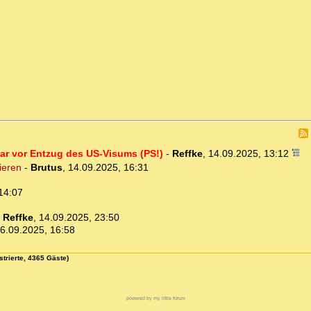
r vor Entzug des US-Visums (PS!)
-
Reffke
,
14.09.2025, 13:12
ieren
-
Brutus
,
14.09.2025, 16:31
14:07
-
Reffke
,
14.09.2025, 23:50
6.09.2025, 16:58
strierte, 4365 Gäste)
powered by my little forum