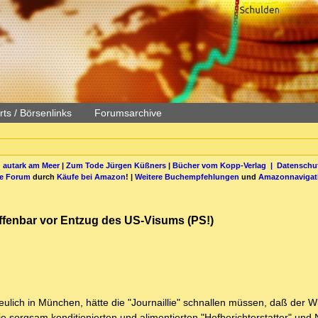
ts / Börsenlinks
Forumsarchive
 autark am Meer
|
Zum Tode Jürgen Küßners
|
Bücher vom Kopp-Verlag |
Datenschut
be Forum
durch
Käufe bei Amazon
! |
Weitere Buchempfehlungen
und
Amazonnavigat
fenbar vor Entzug des US-Visums (PS!)
ulich in München, hätte die "Journaillie" schnallen müssen, daß der Wi
e sorgsam konditionierten und alimentierten "Hofberichterstatter" un