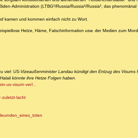
-Biden-Administration (LTBG²/Russia/Russia²/Russia³, das phenomänal
sf kamen und kommen einfach nicht zu Wort.
eispiellose Hetze, Häme, Falschinformation usw. der Medien zum Mord 
 zu viel: US-Vizeaußenminister Landau kündigt den Entzug des Visums 
alali könnte ihre Hetze Folgen haben.
ein-us-visum-verl...
-zuletzt-lacht
rleumden_eines_toten