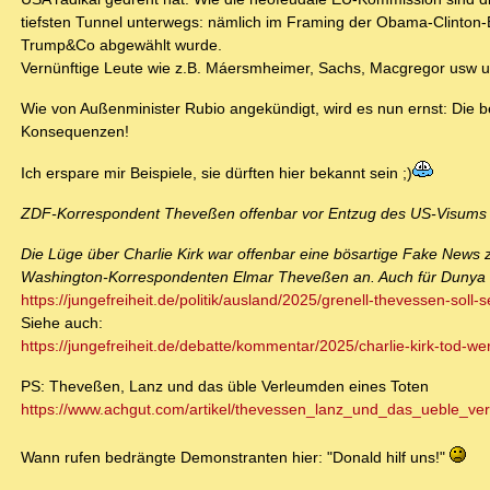
tiefsten Tunnel unterwegs: nämlich im Framing der Obama-Clinton
Trump&Co abgewählt wurde.
Vernünftige Leute wie z.B. Máersmheimer, Sachs, Macgregor usw u
Wie von Außenminister Rubio angekündigt, wird es nun ernst: Die b
Konsequenzen!
Ich erspare mir Beispiele, sie dürften hier bekannt sein ;)
ZDF-Korrespondent Theveßen offenbar vor Entzug des US-Visums
Die Lüge über Charlie Kirk war offenbar eine bösartige Fake News
Washington-Korrespondenten Elmar Theveßen an. Auch für Dunya H
https://jungefreiheit.de/politik/ausland/2025/grenell-thevessen-soll-s
Siehe auch:
https://jungefreiheit.de/debatte/kommentar/2025/charlie-kirk-tod-wer
PS: Theveßen, Lanz und das üble Verleumden eines Toten
https://www.achgut.com/artikel/thevessen_lanz_und_das_ueble_ve
Wann rufen bedrängte Demonstranten hier: "Donald hilf uns!"