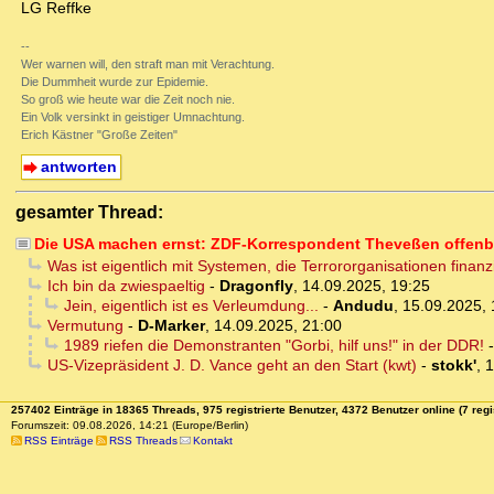
LG Reffke
--
Wer warnen will, den straft man mit Verachtung.
Die Dummheit wurde zur Epidemie.
So groß wie heute war die Zeit noch nie.
Ein Volk versinkt in geistiger Umnachtung.
Erich Kästner "Große Zeiten"
antworten
gesamter Thread:
Die USA machen ernst: ZDF-Korrespondent Theveßen offenba
Was ist eigentlich mit Systemen, die Terrororganisationen finanz
Ich bin da zwiespaeltig
-
Dragonfly
,
14.09.2025, 19:25
Jein, eigentlich ist es Verleumdung...
-
Andudu
,
15.09.2025, 
Vermutung
-
D-Marker
,
14.09.2025, 21:00
1989 riefen die Demonstranten "Gorbi, hilf uns!" in der DDR!
US-Vizepräsident J. D. Vance geht an den Start (kwt)
-
stokk'
,
1
257402 Einträge in 18365 Threads, 975 registrierte Benutzer, 4372 Benutzer online (7 regi
Forumszeit: 09.08.2026, 14:21 (Europe/Berlin)
RSS Einträge
RSS Threads
Kontakt