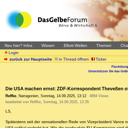
Neu hier? Infos
Wissen
Elliott-Wellen
Themen
Char
Login
zurück zur Hauptseite
in Thread öffnen
Ticker
Fluchtburg
Unterstützen Sie das Gel
Die USA machen ernst: ZDF-Korrespondent Theveßen of
Reffke
,
Narragonien
,
Sonntag, 14.09.2025, 13:12
4884 Views
bearbeitet von Reffke, Sonntag, 14.09.2025, 13:35
LS,
Spätestens seit der sensationellen Rede von Vizepräsident Vance ne
USA radikal gedreht hat. Wie die neofeudale EU-Kommission sind di