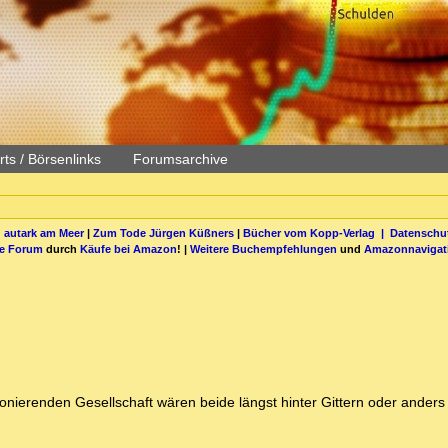
ts / Börsenlinks
Forumsarchive
 autark am Meer
|
Zum Tode Jürgen Küßners
|
Bücher vom Kopp-Verlag |
Datenschut
be Forum
durch
Käufe bei Amazon
! |
Weitere Buchempfehlungen
und
Amazonnavigat
ionierenden Gesellschaft wären beide längst hinter Gittern oder anders n