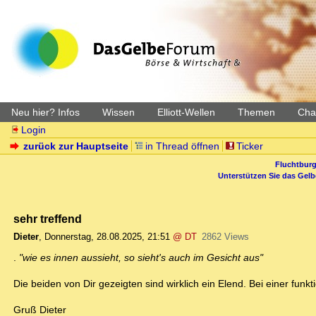
Neu hier? Infos
Wissen
Elliott-Wellen
Themen
Char
Login
zurück zur Hauptseite
in Thread öffnen
Ticker
Fluchtburg
Unterstützen Sie das Gel
sehr treffend
Dieter
,
Donnerstag, 28.08.2025, 21:51
@ DT
2862 Views
.
"wie es innen aussieht, so sieht's auch im Gesicht aus"
Die beiden von Dir gezeigten sind wirklich ein Elend. Bei einer funkt
Gruß Dieter