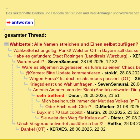
--
Das sektenhafte Denken und Handeln der Grünen und ihrer Anhänger und Wählerschaft
antworten
gesamter Thread:
Wahlzettel: Alle Namen streichen und Einen selbst zufügen?
Wahlzettel ist ungültig, Punkt! Welcher Ort in Bayern soll das se
Habe es gefunden: Stadt Röttingen (Landkreis Würzburg).
-
XE
Warum wohl?
-
SevenSamurai
,
28.08.2025, 12:32
Wäre es allgemein zugelassen, es führe zu einem Chaos be
@Xerxes: Bitte Update kommentieren
-
stokk'
,
28.08.202
Wegen Forsa? Ist doch nichts neues passiert. (OT)
-
X
Kriegsdienst und Wahlumfragen.
-
SevenSamurai
,
28.0
Antonio Amadeu von der Stasi (Anetta) antwortet Dir:
sehr treffend
-
Dieter
,
28.08.2025, 21:51
Mich beeindruckt immer der Mut des Volkes (mT)
Oder Erich nach Chile?
-
D-Marker
,
31.08.2025
Buyx mit 70 laut copilot
-
Martin
,
28.08.2025, 23:52
Sie weist den Weg für Kallas owT
-
Dieter
,
29.08.
Ulrich Vosgerau antwortet ausführlich bei X!
-
Reffke
,
28.08.2
Danke! (OT)
-
XERXES
,
28.08.2025, 22:02