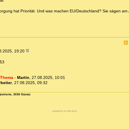
te.
rsorgung hat Priorität. Und was machen EU/Deutschland? Sie sägen am A
8.2025, 19:20
:53
s Thema
-
Martin
,
27.08.2025, 10:01
rbeiter
,
27.08.2025, 09:32
istrierte, 3036 Gäste)
powered by my little forum