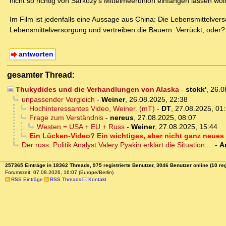
nicht so richtig von Sarkozy's Mittelmeerunion einfangen lassen woll
Im Film ist jedenfalls eine Aussage aus China: Die Lebensmittelve
Lebensmittelversorgung und vertreiben die Bauern. Verrückt, oder?
antworten
gesamter Thread:
Thukydides und die Verhandlungen von Alaska
-
stokk'
,
26.0
unpassender Vergleich
-
Weiner
,
26.08.2025, 22:38
Hochinteressantes Video, Weiner. (mT)
-
DT
,
27.08.2025, 01
Frage zum Verständnis
-
nereus
,
27.08.2025, 08:07
Westen = USA + EU + Russ
-
Weiner
,
27.08.2025, 15:44
Ein Lücken-Video? Ein wichtiges, aber nicht ganz neue
Der russ. Politik Analyst Valery Pyakin erklärt die Situation ...
-
A
257365 Einträge in 18362 Threads, 975 registrierte Benutzer, 3046 Benutzer online (10 reg
Forumszeit: 07.08.2026, 16:07 (Europe/Berlin)
RSS Einträge
RSS Threads
Kontakt