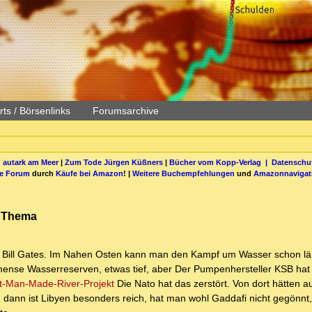
ts / Börsenlinks
Forumsarchive
 autark am Meer
|
Zum Tode Jürgen Küßners
|
Bücher vom Kopp-Verlag |
Datenschut
be Forum
durch
Käufe bei Amazon
! |
Weitere Buchempfehlungen
und
Amazonnavigat
s Thema
 Bill Gates. Im Nahen Osten kann man den Kampf um Wasser schon lä
mmense Wasserreserven, etwas tief, aber Der Pumpenhersteller KSB hat
eat-Man-Made-River-Projekt
Die Nato hat das zerstört. Von dort hätten a
 dann ist Libyen besonders reich, hat man wohl Gaddafi nicht gegönnt,