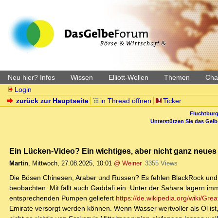
Neu hier? Infos
Wissen
Elliott-Wellen
Themen
Char
Login
zurück zur Hauptseite
in Thread öffnen
Ticker
Fluchtburg
Unterstützen Sie das Gel
Ein Lücken-Video? Ein wichtiges, aber nicht ganz neue
Martin
,
Mittwoch, 27.08.2025, 10:01
@ Weiner
3355 Views
Die Bösen Chinesen, Araber und Russen? Es fehlen BlackRock und
beobachten. Mit fällt auch Gaddafi ein. Unter der Sahara lagern i
entsprechenden Pumpen geliefert
https://de.wikipedia.org/wiki/Gr
Emirate versorgt werden können. Wenn Wasser wertvoller als Öl ist,