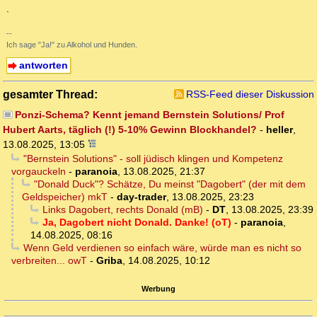
.
--
Ich sage "Ja!" zu Alkohol und Hunden.
antworten
gesamter Thread:
RSS-Feed dieser Diskussion
Ponzi-Schema? Kennt jemand Bernstein Solutions/ Prof
Hubert Aarts, täglich (!) 5-10% Gewinn Blockhandel?
-
heller
,
13.08.2025, 13:05
"Bernstein Solutions" - soll jüdisch klingen und Kompetenz
vorgauckeln
-
paranoia
,
13.08.2025, 21:37
"Donald Duck"? Schätze, Du meinst "Dagobert" (der mit dem
Geldspeicher) mkT
-
day-trader
,
13.08.2025, 23:23
Links Dagobert, rechts Donald (mB)
-
DT
,
13.08.2025, 23:39
Ja, Dagobert nicht Donald. Danke! (oT)
-
paranoia
,
14.08.2025, 08:16
Wenn Geld verdienen so einfach wäre, würde man es nicht so
verbreiten... owT
-
Griba
,
14.08.2025, 10:12
Werbung