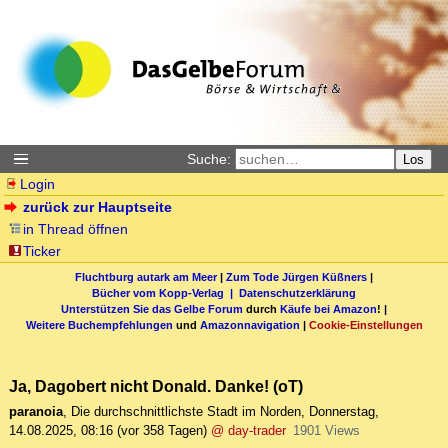
Suche:
Los
Login
zurück zur Hauptseite
in Thread öffnen
Ticker
Fluchtburg autark am Meer
|
Zum Tode Jürgen Küßners
|
Bücher vom Kopp-Verlag |
Datenschutzerklärung
Unterstützen Sie das Gelbe Forum
durch
Käufe bei Amazon
! |
Weitere Buchempfehlungen
und
Amazonnavigation
|
Cookie-Einstellungen
Ja, Dagobert nicht Donald. Danke! (oT)
paranoia
,
Die durchschnittlichste Stadt im Norden
,
Donnerstag,
14.08.2025, 08:16
(vor 358 Tagen)
@ day-trader
1901 Views