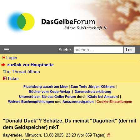
Suche:
Los
Login
zurück zur Hauptseite
in Thread öffnen
Ticker
Fluchtburg autark am Meer
|
Zum Tode Jürgen Küßners
|
Bücher vom Kopp-Verlag |
Datenschutzerklärung
Unterstützen Sie das Gelbe Forum
durch
Käufe bei Amazon
! |
Weitere Buchempfehlungen
und
Amazonnavigation
|
Cookie-Einstellungen
"Donald Duck"? Schätze, Du meinst "Dagobert" (der mit
dem Geldspeicher) mkT
day-trader
,
Mittwoch, 13.08.2025, 23:23
(vor 359 Tagen)
@