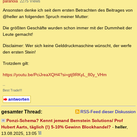
paranoia
2275 Views
Ansonsten denke ich seit dem ersten Betrachten des Beitrages von
@heller an folgenden Spruch meiner Mutter:
Die größten Geschäfte wurden schon immer mit der Dummheit der
Leute gemacht!
Disclaimer: Wer sich keine Gelddruckmaschine wünscht, der werfe
den ersten Stein!
Trotzdem gilt:
https://youtu.be/PciJreaXQH4?si=gtj9RKyL_80y_VHm
--
Best Trade!!!
antworten
gesamter Thread:
RSS-Feed dieser Diskussion
Ponzi-Schema? Kennt jemand Bernstein Solutions/ Prof
Hubert Aarts, täglich (!) 5-10% Gewinn Blockhandel?
-
heller
,
13.08.2025, 13:05