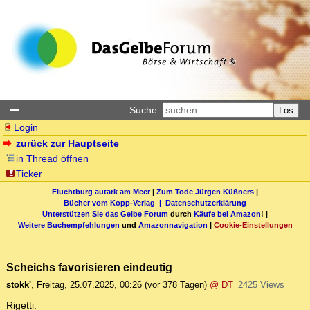
Suche:
Los
Login
zurück zur Hauptseite
in Thread öffnen
Ticker
Fluchtburg autark am Meer
|
Zum Tode Jürgen Küßners
|
Bücher vom Kopp-Verlag |
Datenschutzerklärung
Unterstützen Sie das Gelbe Forum
durch
Käufe bei Amazon
! |
Weitere Buchempfehlungen
und
Amazonnavigation
|
Cookie-Einstellungen
Scheichs favorisieren eindeutig
stokk'
,
Freitag, 25.07.2025, 00:26
(vor 378 Tagen)
@ DT
2425 Views
Rigetti.