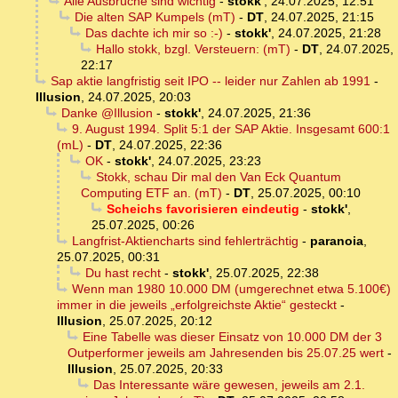
Alle Ausbrüche sind wichtig
-
stokk'
,
24.07.2025, 12:51
Die alten SAP Kumpels (mT)
-
DT
,
24.07.2025, 21:15
Das dachte ich mir so :-)
-
stokk'
,
24.07.2025, 21:28
Hallo stokk, bzgl. Versteuern: (mT)
-
DT
,
24.07.2025,
22:17
Sap aktie langfristig seit IPO -- leider nur Zahlen ab 1991
-
Illusion
,
24.07.2025, 20:03
Danke @Illusion
-
stokk'
,
24.07.2025, 21:36
9. August 1994. Split 5:1 der SAP Aktie. Insgesamt 600:1
(mL)
-
DT
,
24.07.2025, 22:36
OK
-
stokk'
,
24.07.2025, 23:23
Stokk, schau Dir mal den Van Eck Quantum
Computing ETF an. (mT)
-
DT
,
25.07.2025, 00:10
Scheichs favorisieren eindeutig
-
stokk'
,
25.07.2025, 00:26
Langfrist-Aktiencharts sind fehlerträchtig
-
paranoia
,
25.07.2025, 00:31
Du hast recht
-
stokk'
,
25.07.2025, 22:38
Wenn man 1980 10.000 DM (umgerechnet etwa 5.100€)
immer in die jeweils „erfolgreichste Aktie“ gesteckt
-
Illusion
,
25.07.2025, 20:12
Eine Tabelle was dieser Einsatz von 10.000 DM der 3
Outperformer jeweils am Jahresenden bis 25.07.25 wert
-
Illusion
,
25.07.2025, 20:33
Das Interessante wäre gewesen, jeweils am 2.1.