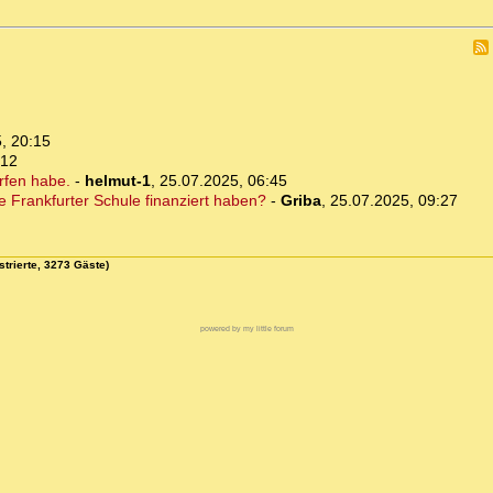
, 20:15
:12
orfen habe.
-
helmut-1
,
25.07.2025, 06:45
ie Frankfurter Schule finanziert haben?
-
Griba
,
25.07.2025, 09:27
strierte, 3273 Gäste)
powered by my little forum