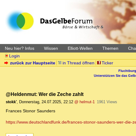
Neu hier? Infos
Wissen
Elliott-Wellen
Themen
Char
Login
zurück zur Hauptseite
in Thread öffnen
Ticker
Fluchtburg
Unterstützen Sie das Gel
@Heldenmut: Wer die Zeche zahlt
stokk'
,
Donnerstag, 24.07.2025, 22:12
@ helmut-1
1961 Views
Frances Stonor Saunders
https://www.deutschlandfunk.de/frances-stonor-saunders-wer-die-zec