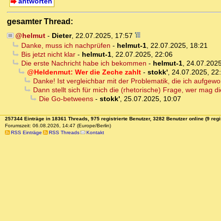
antworten
gesamter Thread:
@helmut
-
Dieter
,
22.07.2025, 17:57
Danke, muss ich nachprüfen
-
helmut-1
,
22.07.2025, 18:21
Bis jetzt nicht klar
-
helmut-1
,
22.07.2025, 22:06
Die erste Nachricht habe ich bekommen
-
helmut-1
,
24.07.2025
@Heldenmut: Wer die Zeche zahlt
-
stokk'
,
24.07.2025, 22
Danke! Ist vergleichbar mit der Problematik, die ich aufgew
Dann stellt sich für mich die (rhetorische) Frage, wer mag d
Die Go-betweens
-
stokk'
,
25.07.2025, 10:07
257344 Einträge in 18361 Threads, 975 registrierte Benutzer, 3282 Benutzer online (9 regi
Forumszeit: 06.08.2026, 14:47 (Europe/Berlin)
RSS Einträge
RSS Threads
Kontakt