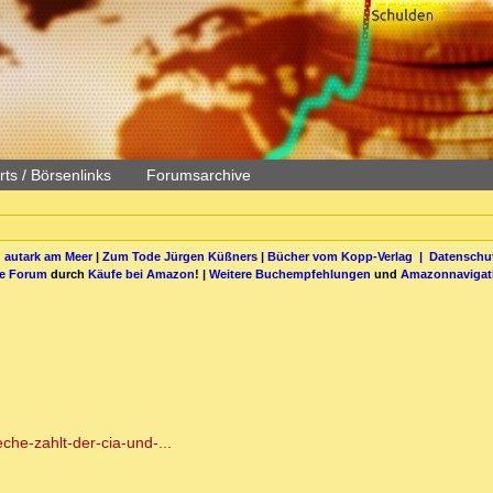
ts / Börsenlinks
Forumsarchive
 autark am Meer
|
Zum Tode Jürgen Küßners
|
Bücher vom Kopp-Verlag |
Datenschut
be Forum
durch
Käufe bei Amazon
! |
Weitere Buchempfehlungen
und
Amazonnavigat
he-zahlt-der-cia-und-...