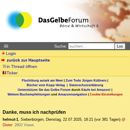
Suche:
Los
Login
zurück zur Hauptseite
in Thread öffnen
Ticker
Fluchtburg autark am Meer
|
Zum Tode Jürgen Küßners
|
Bücher vom Kopp-Verlag |
Datenschutzerklärung
Unterstützen Sie das Gelbe Forum
durch
Käufe bei Amazon
! |
Weitere Buchempfehlungen
und
Amazonnavigation
|
Cookie-Einstellungen
Danke, muss ich nachprüfen
helmut-1
,
Siebenbürgen
,
Dienstag, 22.07.2025, 18:21
(vor 381 Tagen)
@
Dieter
2802 Views