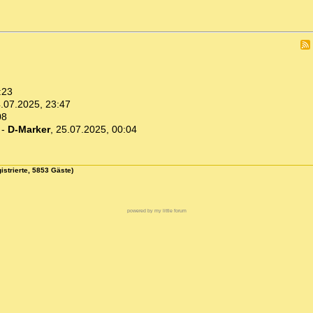
:23
.07.2025, 23:47
08
-
D-Marker
,
25.07.2025, 00:04
istrierte, 5853 Gäste)
powered by my little forum