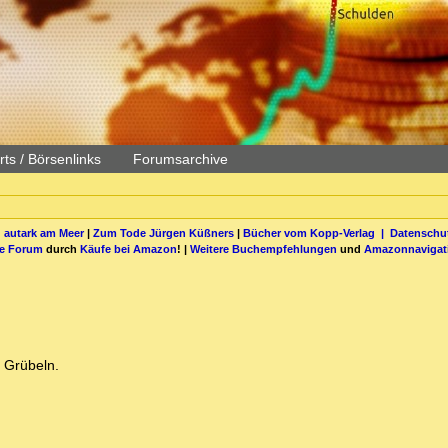
ts / Börsenlinks
Forumsarchive
 autark am Meer
|
Zum Tode Jürgen Küßners
|
Bücher vom Kopp-Verlag |
Datenschut
be Forum
durch
Käufe bei Amazon
! |
Weitere Buchempfehlungen
und
Amazonnavigat
m Grübeln.