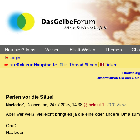
Neu hier? Infos
Wissen
Elliott-Wellen
Themen
Char
Login
zurück zur Hauptseite
in Thread öffnen
Ticker
Fluchtburg
Unterstützen Sie das Gel
Perlen vor die Säue!
Naclador'
,
Donnerstag, 24.07.2025, 14:38
@ helmut-1
2070 Views
Aber wer weiß, vielleicht bringt es ja die eine oder andere Oma zu
Gruß,
Naclador