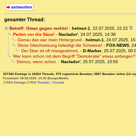
antworten
gesamter Thread:
Betreff: Omas gegen rechts!
-
helmut-1
,
22.07.2025, 22:22
Perlen vor die Säue!
-
Naclador'
,
24.07.2025, 14:38
Genau das war mein Hintergrund
-
helmut-1
,
24.07.2025, 15
Diese Gleichsetzung beleidigt die Schweine!
-
FOX-NEWS
,
24
Der Eber ist oft missgestimmt,
-
D-Marker
,
25.07.2025, 00:
Wer kann schon mit dem Begriff "Demokratie" etwas anfangen?
Demos, wenn schon.
-
Naclador'
,
25.07.2025, 10:55
257382 Einträge in 18364 Threads, 975 registrierte Benutzer, 5867 Benutzer online (14 reg
Forumszeit: 08.08.2026, 10:39 (Europe/Berlin)
RSS Einträge
RSS Threads
Kontakt