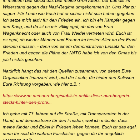
In meinem Blut steckt das Blut meine Großvaters, der damals im
Widerstand gegen das Nazi-Regime umgekommen ist. Ums klar zu
sagen: Für Leute wie Euch hat er sicher nicht sein Leben gegeben.
Ich setze mich aktiv für den Frieden ein, ich bin ein Kämpfer gegen
den Krieg, und da ist es mir völlig egal, ob das von Frau
Wagenknecht oder auch von Frau Weidel vertreten wird. Euch ist
es egal, ob wieder Männer und Frauen im besten Alter an der Front
sterben müssen, - denn von einem demonstrativen Einsatz für den
Frieden und gegen die Pläne der NATO habe ich von den Omas bis
jetzt nichts gesehen.
Natürlich hängt das mit den Quellen zusammen, von denen Eure
Organisation finanziert wird, und die Leute, die hinter den Kulissen
Eure Richtung vorgeben, wie hier z.B. :
https://www.nn.de/nuernberg/stabilste-antifa-diese-nurnbergerin-
steckt-hinter-den-prote...
Ich gehe mit 73 Jahren auf die Straße, mit Transparenten in der
Hand, und demonstriere für den Frieden, weil ich möchte, dass
meine Kinder und Enkel in Frieden leben können. Euch ist das egal,
denn Ihr seid die wahren Faschisten, gegen die Ihr angeblich