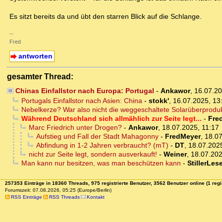
Es sitzt bereits da und übt den starren Blick auf die Schlange.
--
Fred
antworten
gesamter Thread:
Chinas Einfallstor nach Europa: Portugal
-
Ankawor
,
16.07.2
Portugals Einfallstor nach Asien: China
-
stokk'
,
16.07.2025, 13
Nebelkerze? War also nicht die weggeschaltete Solarüberprod
Während Deutschland sich allmählich zur Seite legt...
-
Fre
Marc Friedrich unter Drogen?
-
Ankawor
,
18.07.2025, 11:17
Aufstieg und Fall der Stadt Mahagonny
-
FredMeyer
,
18.07
Abfindung in 1-2 Jahren verbraucht? (mT)
-
DT
,
18.07.202
nicht zur Seite legt, sondern ausverkauft!
-
Weiner
,
18.07.202
Man kann nur besitzen, was man beschützen kann
-
StillerLes
257353 Einträge in 18360 Threads, 975 registrierte Benutzer, 3562 Benutzer online (1 regi
Forumszeit: 07.08.2026, 05:25 (Europe/Berlin)
RSS Einträge
RSS Threads
Kontakt