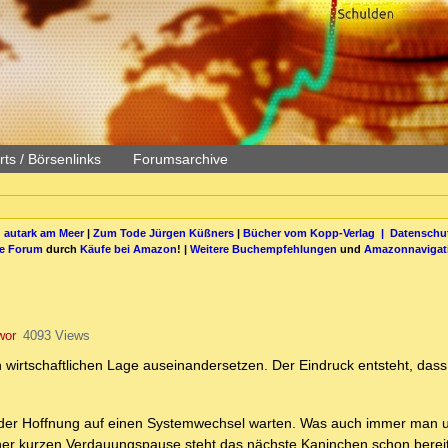
ts / Börsenlinks
Forumsarchive
 autark am Meer
|
Zum Tode Jürgen Küßners
|
Bücher vom Kopp-Verlag |
Datenschut
be Forum
durch
Käufe bei Amazon
! |
Weitere Buchempfehlungen
und
Amazonnavigat
wor
4093 Views
n wirtschaftlichen Lage auseinandersetzen. Der Eindruck entsteht, dass
mit der Hoffnung auf einen Systemwechsel warten. Was auch immer man 
iner kurzen Verdauungspause steht das nächste Kaninchen schon bereit