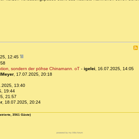
025, 12:45
:58
uktion, sondern der pöhse Chinamann. oT
-
igelei
,
16.07.2025, 14:05
dMeyer
,
17.07.2025, 20:18
.2025, 13:40
5, 19:44
5, 21:57
er
,
18.07.2025, 20:24
strierte, 3561 Gäste)
powered by my little forum