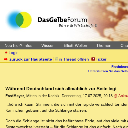
Neu hier? Infos
Wissen
Elliott-Wellen
Themen
Char
Login
zurück zur Hauptseite
in Thread öffnen
Ticker
Fluchtburg
Unterstützen Sie das Gel
Während Deutschland sich allmählich zur Seite legt...
FredMeyer
,
Mitten in der Karibik
,
Donnerstag, 17.07.2025, 20:18
@ Anka
...höre ich kaum Stimmen, die sich mit der rapide verschlechternde
Kaninchen gebannt auf die Schlange starren.
Doch die Schlange ist nicht das befürchtete Ende, auf das viele 
Systemwechsel versteht – für die Schlange ist das einfach: Nach e