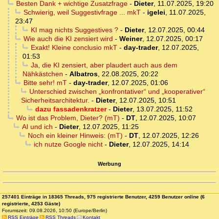
Besten Dank + wichtige Zusatzfrage
-
Dieter
,
11.07.2025, 19:20
Schwierig, weil Suggestivfrage ... mkT
-
igelei
,
11.07.2025,
23:47
KI mag nichts Suggestives ?
-
Dieter
,
12.07.2025, 00:44
Wie auch die KI zensiert wird
-
Weiner
,
12.07.2025, 00:17
Exakt! Kleine conclusio mkT
-
day-trader
,
12.07.2025,
01:53
Ja, die KI zensiert, aber plaudert auch aus dem
Nähkästchen
-
Albatros
,
22.08.2025, 20:22
Bitte sehr! mT
-
day-trader
,
12.07.2025, 01:06
Unterschied zwischen „konfrontativer“ und „kooperativer“
Sicherheitsarchitektur.
-
Dieter
,
12.07.2025, 10:51
dazu fassadenkratzer
-
Dieter
,
13.07.2025, 11:52
Wo ist das Problem, Dieter? (mT)
-
DT
,
12.07.2025, 10:07
AI und ich
-
Dieter
,
12.07.2025, 11:25
Noch ein kleiner Hinweis: (mT)
-
DT
,
12.07.2025, 12:26
ich nutze Google nicht
-
Dieter
,
12.07.2025, 14:14
Werbung
257401 Einträge in 18365 Threads, 975 registrierte Benutzer, 4259 Benutzer online (6
registrierte, 4253 Gäste)
Forumszeit: 09.08.2026, 10:50 (Europe/Berlin)
RSS Einträge
RSS Threads
Kontakt