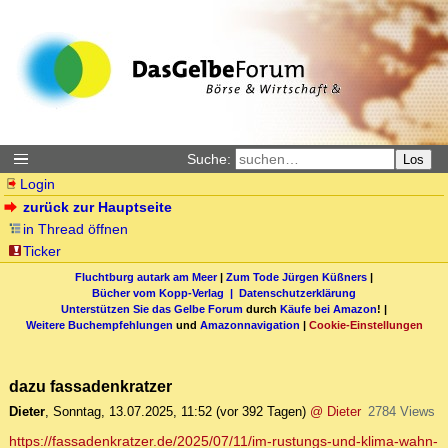
Suche:
Los
Login
zurück zur Hauptseite
in Thread öffnen
Ticker
Fluchtburg autark am Meer
|
Zum Tode Jürgen Küßners
|
Bücher vom Kopp-Verlag |
Datenschutzerklärung
Unterstützen Sie das Gelbe Forum
durch
Käufe bei Amazon
! |
Weitere Buchempfehlungen
und
Amazonnavigation
|
Cookie-Einstellungen
dazu fassadenkratzer
Dieter
,
Sonntag, 13.07.2025, 11:52
(vor 392 Tagen)
@ Dieter
2784 Views
https://fassadenkratzer.de/2025/07/11/im-rustungs-und-klima-wahn-