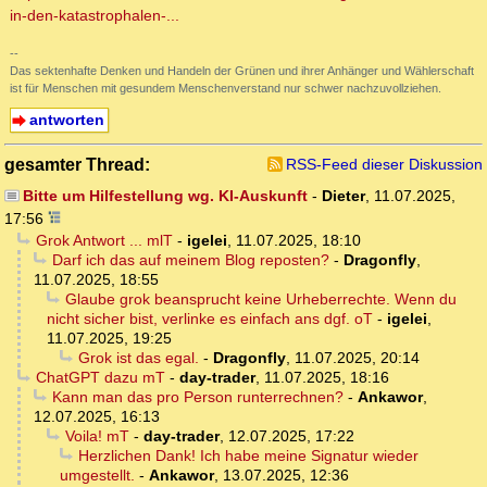
in-den-katastrophalen-...
--
Das sektenhafte Denken und Handeln der Grünen und ihrer Anhänger und Wählerschaft
ist für Menschen mit gesundem Menschenverstand nur schwer nachzuvollziehen.
antworten
gesamter Thread:
RSS-Feed dieser Diskussion
Bitte um Hilfestellung wg. KI-Auskunft
-
Dieter
,
11.07.2025,
17:56
Grok Antwort ... mlT
-
igelei
,
11.07.2025, 18:10
Darf ich das auf meinem Blog reposten?
-
Dragonfly
,
11.07.2025, 18:55
Glaube grok beansprucht keine Urheberrechte. Wenn du
nicht sicher bist, verlinke es einfach ans dgf. oT
-
igelei
,
11.07.2025, 19:25
Grok ist das egal.
-
Dragonfly
,
11.07.2025, 20:14
ChatGPT dazu mT
-
day-trader
,
11.07.2025, 18:16
Kann man das pro Person runterrechnen?
-
Ankawor
,
12.07.2025, 16:13
Voila! mT
-
day-trader
,
12.07.2025, 17:22
Herzlichen Dank! Ich habe meine Signatur wieder
umgestellt.
-
Ankawor
,
13.07.2025, 12:36