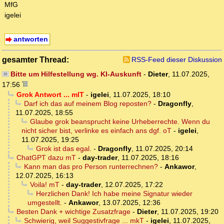
MfG
igelei
antworten
gesamter Thread:
RSS-Feed dieser Diskussion
Bitte um Hilfestellung wg. KI-Auskunft
-
Dieter
,
11.07.2025,
17:56
Grok Antwort ... mlT
-
igelei
,
11.07.2025, 18:10
Darf ich das auf meinem Blog reposten?
-
Dragonfly
,
11.07.2025, 18:55
Glaube grok beansprucht keine Urheberrechte. Wenn du
nicht sicher bist, verlinke es einfach ans dgf. oT
-
igelei
,
11.07.2025, 19:25
Grok ist das egal.
-
Dragonfly
,
11.07.2025, 20:14
ChatGPT dazu mT
-
day-trader
,
11.07.2025, 18:16
Kann man das pro Person runterrechnen?
-
Ankawor
,
12.07.2025, 16:13
Voila! mT
-
day-trader
,
12.07.2025, 17:22
Herzlichen Dank! Ich habe meine Signatur wieder
umgestellt.
-
Ankawor
,
13.07.2025, 12:36
Besten Dank + wichtige Zusatzfrage
-
Dieter
,
11.07.2025, 19:20
Schwierig, weil Suggestivfrage ... mkT
-
igelei
,
11.07.2025,