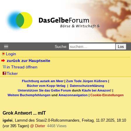
Suche:
Los
Login
zurück zur Hauptseite
in Thread öffnen
Ticker
Fluchtburg autark am Meer
|
Zum Tode Jürgen Küßners
|
Bücher vom Kopp-Verlag |
Datenschutzerklärung
Unterstützen Sie das Gelbe Forum
durch
Käufe bei Amazon
! |
Weitere Buchempfehlungen
und
Amazonnavigation
|
Cookie-Einstellungen
Grok Antwort ... mlT
igelei
,
Lammd des Stasi2.0-Rollcommanders
,
Freitag, 11.07.2025, 18:10
(vor 395 Tagen)
@ Dieter
4468 Views