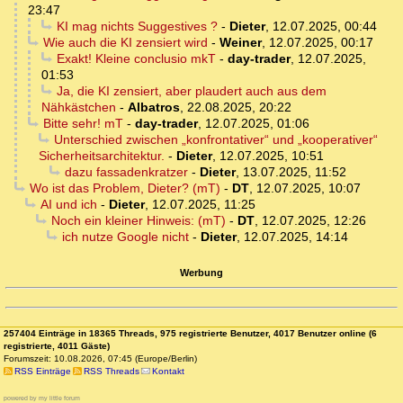
23:47
KI mag nichts Suggestives ?
-
Dieter
,
12.07.2025, 00:44
Wie auch die KI zensiert wird
-
Weiner
,
12.07.2025, 00:17
Exakt! Kleine conclusio mkT
-
day-trader
,
12.07.2025,
01:53
Ja, die KI zensiert, aber plaudert auch aus dem
Nähkästchen
-
Albatros
,
22.08.2025, 20:22
Bitte sehr! mT
-
day-trader
,
12.07.2025, 01:06
Unterschied zwischen „konfrontativer“ und „kooperativer“
Sicherheitsarchitektur.
-
Dieter
,
12.07.2025, 10:51
dazu fassadenkratzer
-
Dieter
,
13.07.2025, 11:52
Wo ist das Problem, Dieter? (mT)
-
DT
,
12.07.2025, 10:07
AI und ich
-
Dieter
,
12.07.2025, 11:25
Noch ein kleiner Hinweis: (mT)
-
DT
,
12.07.2025, 12:26
ich nutze Google nicht
-
Dieter
,
12.07.2025, 14:14
Werbung
257404 Einträge in 18365 Threads, 975 registrierte Benutzer, 4017 Benutzer online (6
registrierte, 4011 Gäste)
Forumszeit: 10.08.2026, 07:45 (Europe/Berlin)
RSS Einträge
RSS Threads
Kontakt
powered by my little forum