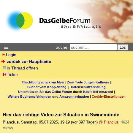
Suche:
Los
Login
zurück zur Hauptseite
in Thread öffnen
Ticker
Fluchtburg autark am Meer
|
Zum Tode Jürgen Küßners
|
Bücher vom Kopp-Verlag |
Datenschutzerklärung
Unterstützen Sie das Gelbe Forum
durch
Käufe bei Amazon
! |
Weitere Buchempfehlungen
und
Amazonnavigation
|
Cookie-Einstellungen
Hier das richtige Video zur Situation in Swinemünde.
Plancius
,
Samstag, 05.07.2025, 19:19
(vor 397 Tagen)
@ Plancius
4624
Views