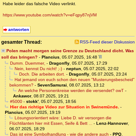
Habe leider das falsche Video verlinkt.
https://www.youtube.com/watch?v=eFqpy87njVM
antworten
gesamter Thread:
RSS-Feed dieser Diskussion
Polen macht morgen seine Grenze zu Deutschland dicht. Was
soll das bringen?
-
Plancius
,
05.07.2025, 16:48
Dumm. Duemmer,
-
Dragonfly
,
05.07.2025, 17:29
Nein, kennst Du nicht! ;-)
-
neptun
,
05.07.2025, 22:02
Doch. Die arbeiten dort.
-
Dragonfly
,
05.07.2025, 23:24
Hat jemand von euch schon den neuen "Musterungsbescheid"
bekommen?
-
SevenSamurai
,
08.07.2025, 13:12
An welche Personenkreise werden die versendet? owT
-
Ankawor
,
08.07.2025, 19:21
#5000
-
stokk'
,
05.07.2025, 18:56
Hier das richtige Video zur Situation in Swinemünde.
-
Plancius
,
05.07.2025, 19:19
Lösungsorientiert wäre: Liebe D. wir versorgen die
Flüchtilanten hier mit Essen, Seife & Bett ...
-
Lenz-Hannover
,
06.07.2025, 18:29
Das ist eine Symbolhandlung - wie die andere auch
-
PPQ
,