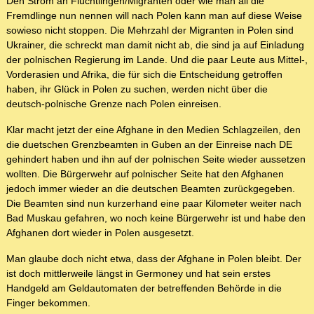
Den Strom an Flüchtlingen/Migranten oder wie man all die
Fremdlinge nun nennen will nach Polen kann man auf diese Weise
sowieso nicht stoppen. Die Mehrzahl der Migranten in Polen sind
Ukrainer, die schreckt man damit nicht ab, die sind ja auf Einladung
der polnischen Regierung im Lande. Und die paar Leute aus Mittel-,
Vorderasien und Afrika, die für sich die Entscheidung getroffen
haben, ihr Glück in Polen zu suchen, werden nicht über die
deutsch-polnische Grenze nach Polen einreisen.
Klar macht jetzt der eine Afghane in den Medien Schlagzeilen, den
die duetschen Grenzbeamten in Guben an der Einreise nach DE
gehindert haben und ihn auf der polnischen Seite wieder aussetzen
wollten. Die Bürgerwehr auf polnischer Seite hat den Afghanen
jedoch immer wieder an die deutschen Beamten zurückgegeben.
Die Beamten sind nun kurzerhand eine paar Kilometer weiter nach
Bad Muskau gefahren, wo noch keine Bürgerwehr ist und habe den
Afghanen dort wieder in Polen ausgesetzt.
Man glaube doch nicht etwa, dass der Afghane in Polen bleibt. Der
ist doch mittlerweile längst in Germoney und hat sein erstes
Handgeld am Geldautomaten der betreffenden Behörde in die
Finger bekommen.