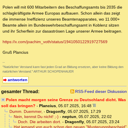
Polen will mit 600 Mitarbeitern des Beschaffungsamts bis 2035 die
schlagkräftigste Armee Europas aufbauen. Schon allein das zeigt
die immense Ineffizienz unseres Beamtenapparates, wo 11.000+
Beamte allein im Bundeswehrbeschaffungsamt in Koblenz sitzen
und ihr Scherflein zur dasaströsen Lage unserer Armee beitragen.
https://x.com/joachim_voth/status/1941050122919727569
Gruß Plancius
--
"Natürlicher Verstand kann fast jeden Grad an Bildung ersetzen, aber keine Bildung den
natürlichen Verstand." ARTHUR SCHOPENHAUER
antworten
gesamter Thread:
RSS-Feed dieser Diskussion
Polen macht morgen seine Grenze zu Deutschland dicht. Was
soll das bringen?
-
Plancius
,
05.07.2025, 16:48
Dumm. Duemmer,
-
Dragonfly
,
05.07.2025, 17:29
Nein, kennst Du nicht! ;-)
-
neptun
,
05.07.2025, 22:02
Doch. Die arbeiten dort.
-
Dragonfly
,
05.07.2025, 23:24
Hat jemand von euch schon den neuen "Musterungsbescheid"