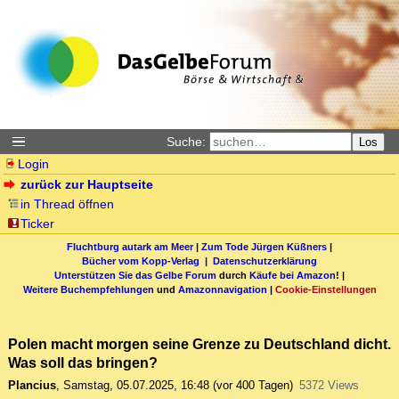
Suche:
Los
Login
zurück zur Hauptseite
in Thread öffnen
Ticker
Fluchtburg autark am Meer
|
Zum Tode Jürgen Küßners
|
Bücher vom Kopp-Verlag |
Datenschutzerklärung
Unterstützen Sie das Gelbe Forum
durch
Käufe bei Amazon
! |
Weitere Buchempfehlungen
und
Amazonnavigation
|
Cookie-Einstellungen
Polen macht morgen seine Grenze zu Deutschland dicht.
Was soll das bringen?
Plancius
,
Samstag, 05.07.2025, 16:48
(vor 400 Tagen)
5372 Views