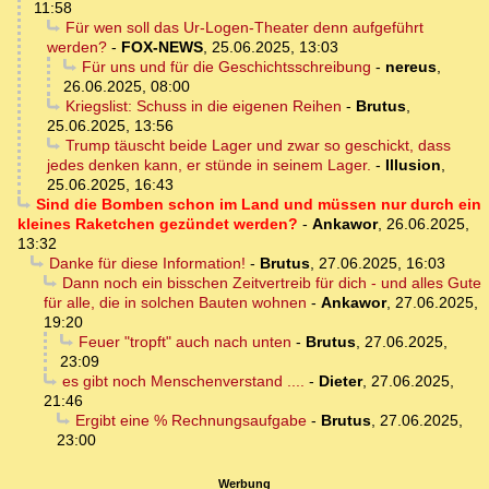
11:58
Für wen soll das Ur-Logen-Theater denn aufgeführt
werden?
-
FOX-NEWS
,
25.06.2025, 13:03
Für uns und für die Geschichtsschreibung
-
nereus
,
26.06.2025, 08:00
Kriegslist: Schuss in die eigenen Reihen
-
Brutus
,
25.06.2025, 13:56
Trump täuscht beide Lager und zwar so geschickt, dass
jedes denken kann, er stünde in seinem Lager.
-
Illusion
,
25.06.2025, 16:43
Sind die Bomben schon im Land und müssen nur durch ein
kleines Raketchen gezündet werden?
-
Ankawor
,
26.06.2025,
13:32
Danke für diese Information!
-
Brutus
,
27.06.2025, 16:03
Dann noch ein bisschen Zeitvertreib für dich - und alles Gute
für alle, die in solchen Bauten wohnen
-
Ankawor
,
27.06.2025,
19:20
Feuer "tropft" auch nach unten
-
Brutus
,
27.06.2025,
23:09
es gibt noch Menschenverstand ....
-
Dieter
,
27.06.2025,
21:46
Ergibt eine % Rechnungsaufgabe
-
Brutus
,
27.06.2025,
23:00
Werbung