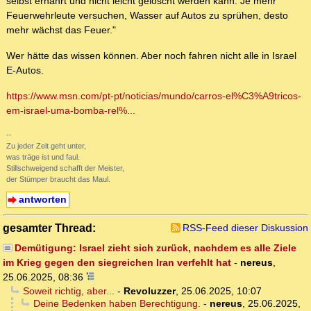
selbst ernährt und nicht leicht gelöscht werden kann. Je mehr
Feuerwehrleute versuchen, Wasser auf Autos zu sprühen, desto
mehr wächst das Feuer."
Wer hätte das wissen können. Aber noch fahren nicht alle in Israel
E-Autos.
https://www.msn.com/pt-pt/noticias/mundo/carros-el%C3%A9tricos-
em-israel-uma-bomba-rel%...
--
Zu jeder Zeit geht unter,
was träge ist und faul.
Stillschweigend schafft der Meister,
der Stümper braucht das Maul.
antworten
gesamter Thread:
RSS-Feed dieser Diskussion
Demütigung: Israel zieht sich zurück, nachdem es alle Ziele
im Krieg gegen den siegreichen Iran verfehlt hat
-
nereus
,
25.06.2025, 08:36
Soweit richtig, aber...
-
Revoluzzer
,
25.06.2025, 10:07
Deine Bedenken haben Berechtigung.
-
nereus
,
25.06.2025,