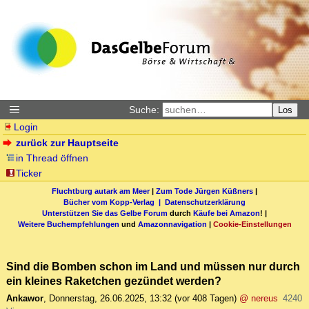
Suche:
Los
Login
zurück zur Hauptseite
in Thread öffnen
Ticker
Fluchtburg autark am Meer
|
Zum Tode Jürgen Küßners
|
Bücher vom Kopp-Verlag |
Datenschutzerklärung
Unterstützen Sie das Gelbe Forum
durch
Käufe bei Amazon
! |
Weitere Buchempfehlungen
und
Amazonnavigation
|
Cookie-Einstellungen
Sind die Bomben schon im Land und müssen nur durch
ein kleines Raketchen gezündet werden?
Ankawor
,
Donnerstag, 26.06.2025, 13:32
(vor 408 Tagen)
@ nereus
4240