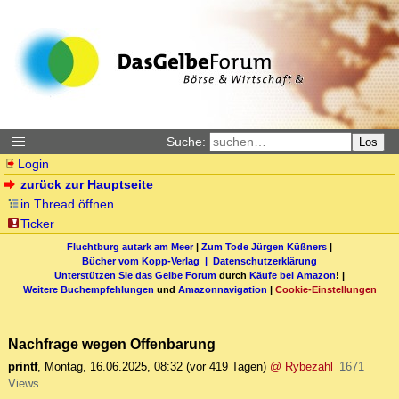
Suche:
Los
Login
zurück zur Hauptseite
in Thread öffnen
Ticker
Fluchtburg autark am Meer
|
Zum Tode Jürgen Küßners
|
Bücher vom Kopp-Verlag |
Datenschutzerklärung
Unterstützen Sie das Gelbe Forum
durch
Käufe bei Amazon
! |
Weitere Buchempfehlungen
und
Amazonnavigation
|
Cookie-Einstellungen
Nachfrage wegen Offenbarung
printf
,
Montag, 16.06.2025, 08:32
(vor 419 Tagen)
@ Rybezahl
1671
Views