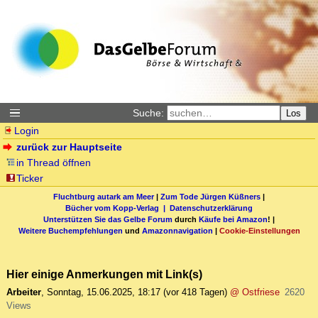
Suche:
Los
Login
zurück zur Hauptseite
in Thread öffnen
Ticker
Fluchtburg autark am Meer
|
Zum Tode Jürgen Küßners
|
Bücher vom Kopp-Verlag |
Datenschutzerklärung
Unterstützen Sie das Gelbe Forum
durch
Käufe bei Amazon
! |
Weitere Buchempfehlungen
und
Amazonnavigation
|
Cookie-Einstellungen
Hier einige Anmerkungen mit Link(s)
Arbeiter
,
Sonntag, 15.06.2025, 18:17
(vor 418 Tagen)
@ Ostfriese
2620
Views