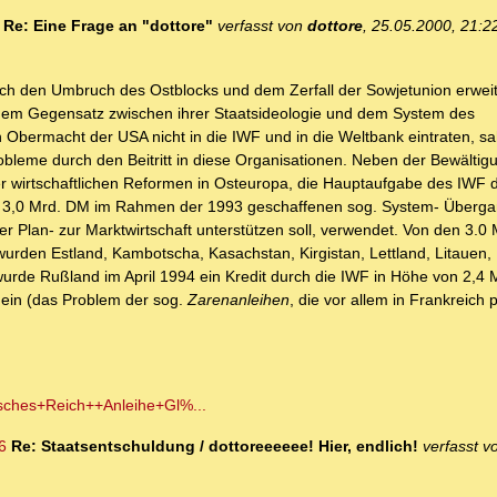
Re: Eine Frage an "dottore"
verfasst von
dottore
, 25.05.2000, 21:2
rch den Umbruch des Ostblocks und dem Zerfall der Sowjetunion erweit
dem Gegensatz zwischen ihrer Staatsideologie und dem System des
en Obermacht der USA nicht in die IWF und in die Weltbank eintraten, 
robleme durch den Beitritt in diese Organisationen. Neben der Bewältig
der wirtschaftlichen Reformen in Osteuropa, die Hauptaufgabe des IWF d
 3,0 Mrd. DM im Rahmen der 1993 geschaffenen sog. System- Übergangs
 Plan- zur Marktwirtschaft unterstützen soll, verwendet. Von den 3.0
urden Estland, Kambotscha, Kasachstan, Kirgistan, Lettland, Litauen,
wurde Rußland im April 1994 ein Kredit durch die IWF in Höhe von 2,4
 ein (das Problem der sog.
Zarenanleihen
, die vor allem in Frankreich p
tsches+Reich++Anleihe+Gl%...
6
Re: Staatsentschuldung / dottoreeeeee! Hier, endlich!
verfasst 