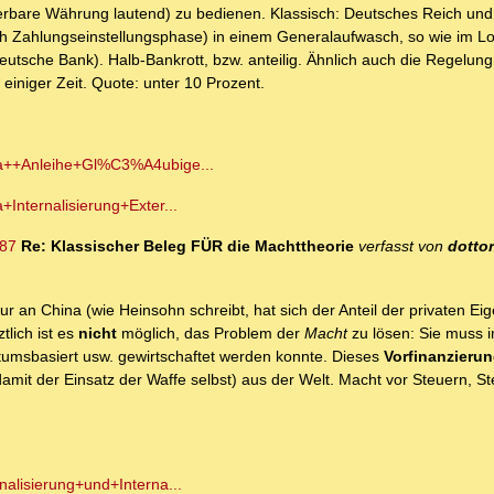
zierbare Währung lautend) zu bedienen. Klassisch: Deutsches Reich und
ach Zahlungseinstellungsphase) in einem Generalaufwasch, so wie im L
tsche Bank). Halb-Bankrott, bzw. anteilig. Ähnlich auch die Regelun
iniger Zeit. Quote: unter 10 Prozent.
ina++Anleihe+Gl%C3%A4ubige...
Internalisierung+Exter...
987
Re: Klassischer Beleg FÜR die Machttheorie
verfasst von
dotto
r an China (wie Heinsohn schreibt, hat sich der Anteil der privaten E
lich ist es
nicht
möglich, das Problem der
Macht
zu lösen: Sie muss 
gentumsbasiert usw. gewirtschaftet werden konnte. Dieses
Vorfinanzieru
amit der Einsatz der Waffe selbst) aus der Welt. Macht vor Steuern, St
alisierung+und+Interna...