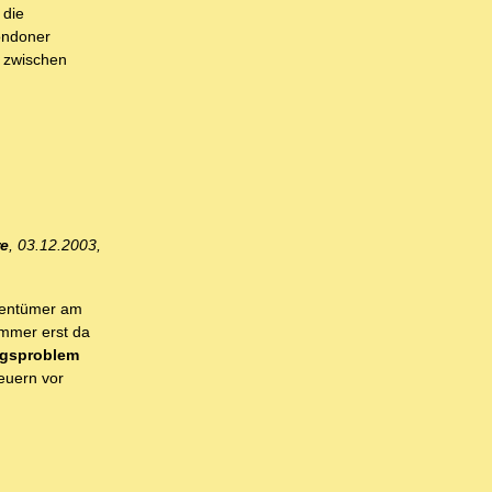
 die
ondoner
g zwischen
re
, 03.12.2003,
igentümer am
immer erst da
ngsproblem
euern vor