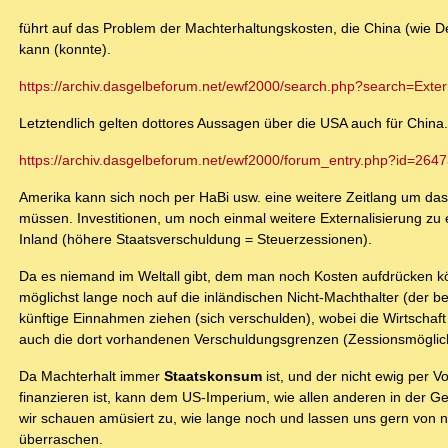
führt auf das Problem der Machterhaltungskosten, die China (wie De
kann (konnte).
https://archiv.dasgelbeforum.net/ewf2000/search.php?search=Extern
Letztendlich gelten dottores Aussagen über die USA auch für China.
https://archiv.dasgelbeforum.net/ewf2000/forum_entry.php?id=264
Amerika kann sich noch per HaBi usw. eine weitere Zeitlang um da
müssen. Investitionen, um noch einmal weitere Externalisierung zu 
Inland (höhere Staatsverschuldung = Steuerzessionen).
Da es niemand im Weltall gibt, dem man noch Kosten aufdrücken k
möglichst lange noch auf die inländischen Nicht-Machthalter (der b
künftige Einnahmen ziehen (sich verschulden), wobei die Wirtschaf
auch die dort vorhandenen Verschuldungsgrenzen (Zessionsmöglichk
Da Machterhalt immer
Staatskonsum
ist, und der nicht ewig per 
finanzieren ist, kann dem US-Imperium, wie allen anderen in der G
wir schauen amüsiert zu, wie lange noch und lassen uns gern von 
überraschen.