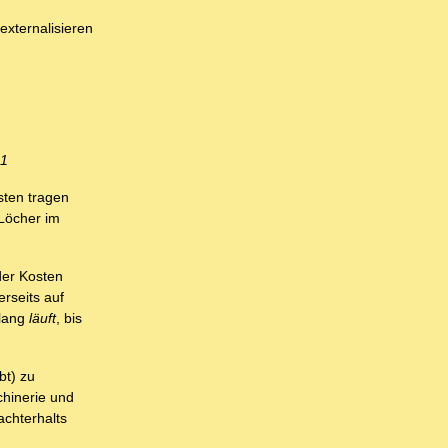
externalisieren
41
sten tragen
 Löcher im
der Kosten
rseits auf
tlang
läuft
, bis
bt) zu
chinerie und
achterhalts