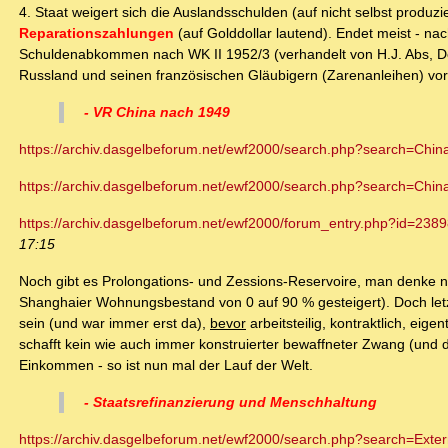
4. Staat weigert sich die Auslandsschulden (auf nicht selbst produ
Reparationszahlungen
(auf Golddollar lautend). Endet meist - n
Schuldenabkommen nach WK II 1952/3 (verhandelt von H.J. Abs, Deu
Russland und seinen französischen Gläubigern (Zarenanleihen) vor e
- VR China nach 1949
https://archiv.dasgelbeforum.net/ewf2000/search.php?search=Ch
https://archiv.dasgelbeforum.net/ewf2000/search.php?search=China+
https://archiv.dasgelbeforum.net/ewf2000/forum_entry.php?id=238
17:15
Noch gibt es Prolongations- und Zessions-Reservoire, man denke nu
Shanghaier Wohnungsbestand von 0 auf 90 % gesteigert). Doch letzt
sein (und war immer erst da),
bevor
arbeitsteilig, kontraktlich, ei
schafft kein wie auch immer konstruierter bewaffneter Zwang (und d
Einkommen - so ist nun mal der Lauf der Welt.
- Staatsrefinanzierung und Menschhaltung
https://archiv.dasgelbeforum.net/ewf2000/search.php?search=Extern