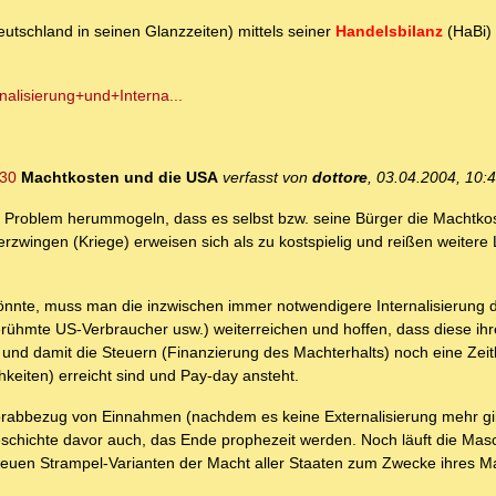
utschland in seinen Glanzzeiten) mittels seiner
Handelsbilanz
(HaBi) 
alisierung+und+Interna...
730
Machtkosten und die USA
verfasst von
dottore
, 03.04.2004, 10:
s Problem herummogeln, dass es selbst bzw. seine Bürger die Machtko
erzwingen (Kriege) erweisen sich als zu kostspielig und reißen weitere
önnte, muss man die inzwischen immer notwendigere Internalisierung 
erühmte US-Verbraucher usw.) weiterreichen und hoffen, dass diese ihre
t und damit die Steuern (Finanzierung des Machterhalts) noch eine Zei
eiten) erreicht sind und Pay-day ansteht.
Vorabbezug von Einnahmen (nachdem es keine Externalisierung mehr gi
eschichte davor auch, das Ende prophezeit werden. Noch läuft die Mas
neuen Strampel-Varianten der Macht aller Staaten zum Zwecke ihres M