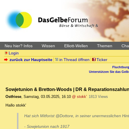
Neu hier? Infos
Wissen
Elliott-Wellen
Themen
Char
Login
zurück zur Hauptseite
in Thread öffnen
Ticker
Fluchtburg
Unterstützen Sie das Gel
Sowjetunion & Bretton-Woods | DR & Reparationszahlun
Ostfriese
,
Samstag, 03.05.2025, 16:10
@ stokk'
1813 Views
Hallo stokk'
Hat sich Mitforist @Dottore, in seiner unermesslichen Hin
- Sowjetunion nach 1917