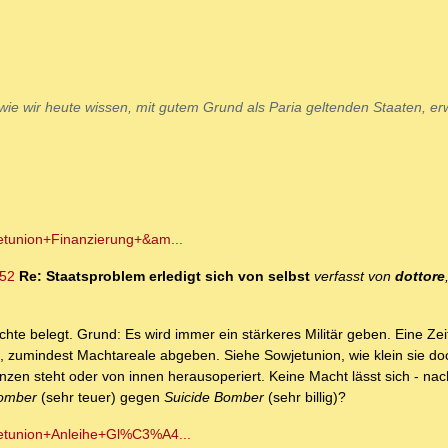
 wie wir heute wissen, mit gutem Grund als Paria geltenden Staaten, e
etunion+Finanzierung+&am...
752
Re: Staatsproblem erledigt sich von selbst
verfasst von
dottore
ichte belegt. Grund: Es wird immer ein stärkeres Militär geben. Eine Ze
 zumindest Machtareale abgeben. Siehe Sowjetunion, wie klein sie d
nzen steht oder von innen herausoperiert. Keine Macht lässt sich - na
Bomber
(sehr teuer) gegen
Suicide Bomber
(sehr billig)?
jetunion+Anleihe+Gl%C3%A4...