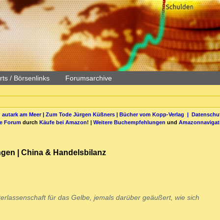
ts / Börsenlinks
Forumsarchive
 autark am Meer
|
Zum Tode Jürgen Küßners
|
Bücher vom Kopp-Verlag |
Datenschut
be Forum
durch
Käufe bei Amazon
! |
Weitere Buchempfehlungen
und
Amazonnavigat
gen | China & Handelsbilanz
terlassenschaft für das Gelbe, jemals darüber geäußert, wie sich