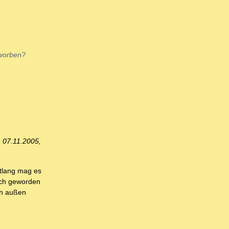
rworben?
, 07.11.2005,
itlang mag es
och geworden
ch außen