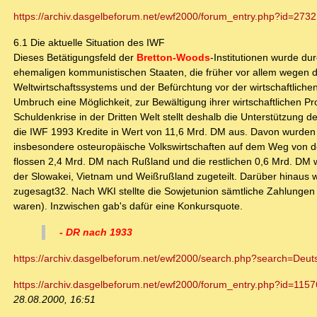
https://archiv.dasgelbeforum.net/ewf2000/forum_entry.php?id=2732
6.1 Die aktuelle Situation des IWF
Dieses Betätigungsfeld der
Bretton-Woods
-Institutionen wurde du
ehemaligen kommunistischen Staaten, die früher vor allem wegen 
Weltwirtschaftssystems und der Befürchtung vor der wirtschaftlich
Umbruch eine Möglichkeit, zur Bewältigung ihrer wirtschaftlichen P
Schuldenkrise in der Dritten Welt stellt deshalb die Unterstützung 
die IWF 1993 Kredite in Wert von 11,6 Mrd. DM aus. Davon wurden
insbesondere osteuropäische Volkswirtschaften auf dem Weg von der
flossen 2,4 Mrd. DM nach Rußland und die restlichen 0,6 Mrd. DM w
der Slowakei, Vietnam und Weißrußland zugeteilt. Darüber hinaus 
zugesagt32. Nach WKI stellte die Sowjetunion sämtliche Zahlungen
waren). Inzwischen gab's dafür eine Konkursquote.
- DR nach 1933
https://archiv.dasgelbeforum.net/ewf2000/search.php?search=Deu
https://archiv.dasgelbeforum.net/ewf2000/forum_entry.php?id=1157
28.08.2000, 16:51