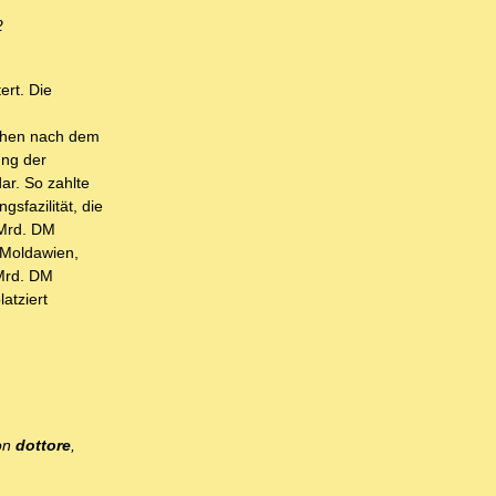
2
ert. Die
sahen nach dem
ung der
ar. So zahlte
fazilität, die
 Mrd. DM
 Moldawien,
 Mrd. DM
latziert
von
dottore
,