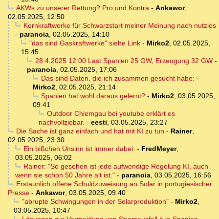
AKWs zu unserer Rettung? Pro und Kontra
-
Ankawor
,
02.05.2025, 12:50
Kernkraftwerke für Schwarzstart meiner Meinung nach nutzlos
-
paranoia
,
02.05.2025, 14:10
"das sind Gaskraftwerke" siehe Link
-
Mirko2
,
02.05.2025,
15:45
28.4.2025 12:00 Last Spanien 25 GW, Erzeugung 32 GW
-
paranoia
,
02.05.2025, 17:06
Das sind Daten, die ich zusammen gesucht habe:
-
Mirko2
,
02.05.2025, 21:14
Spanien hat wohl daraus gelernt?
-
Mirko2
,
03.05.2025,
09:41
Outdoor Chiemgau bei youtube erklärt es
nachvollziebar.
-
eesti
,
03.05.2025, 23:27
Die Sache ist ganz einfach und hat mit KI zu tun
-
Rainer
,
02.05.2025, 23:30
Ein bißchen Unsinn ist immer dabei.
-
FredMeyer
,
03.05.2025, 06:02
Rainer: "So gesehen ist jede aufwendige Regelung KI, auch
wenn sie schon 50 Jahre alt ist."
-
paranoia
,
03.05.2025, 16:56
Erstaunlich offene Schuldzuweisung an Solar in portugiesischer
Presse
-
Ankawor
,
03.05.2025, 09:40
"abrupte Schwingungen in der Solarproduktion"
-
Mirko2
,
03.05.2025, 10:47