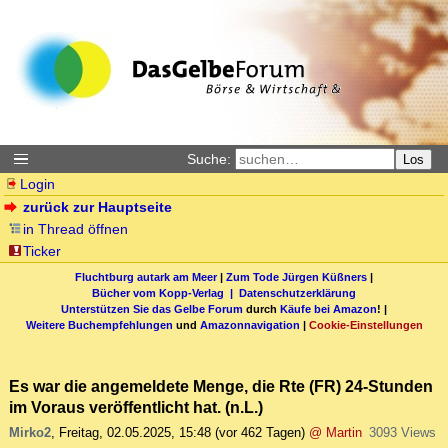
Suche:
Los
Login
zurück zur Hauptseite
in Thread öffnen
Ticker
Fluchtburg autark am Meer
|
Zum Tode Jürgen Küßners
|
Bücher vom Kopp-Verlag |
Datenschutzerklärung
Unterstützen Sie das Gelbe Forum
durch
Käufe bei Amazon
! |
Weitere Buchempfehlungen
und
Amazonnavigation
|
Cookie-Einstellungen
Es war die angemeldete Menge, die Rte (FR) 24-Stunden
im Voraus veröffentlicht hat. (n.L.)
Mirko2
,
Freitag, 02.05.2025, 15:48
(vor 462 Tagen)
@ Martin
3093 Views