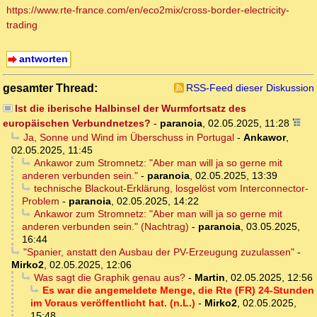
https://www.rte-france.com/en/eco2mix/cross-border-electricity-
trading
antworten
gesamter Thread:
RSS-Feed dieser Diskussion
Ist die iberische Halbinsel der Wurmfortsatz des
europäischen Verbundnetzes?
-
paranoia
,
02.05.2025, 11:28
Ja, Sonne und Wind im Überschuss in Portugal
-
Ankawor
,
02.05.2025, 11:45
Ankawor zum Stromnetz: "Aber man will ja so gerne mit
anderen verbunden sein."
-
paranoia
,
02.05.2025, 13:39
technische Blackout-Erklärung, losgelöst vom Interconnector-
Problem
-
paranoia
,
02.05.2025, 14:22
Ankawor zum Stromnetz: "Aber man will ja so gerne mit
anderen verbunden sein." (Nachtrag)
-
paranoia
,
03.05.2025,
16:44
"Spanier, anstatt den Ausbau der PV-Erzeugung zuzulassen"
-
Mirko2
,
02.05.2025, 12:06
Was sagt die Graphik genau aus?
-
Martin
,
02.05.2025, 12:56
Es war die angemeldete Menge, die Rte (FR) 24-Stunden
im Voraus veröffentlicht hat. (n.L.)
-
Mirko2
,
02.05.2025,
15:48