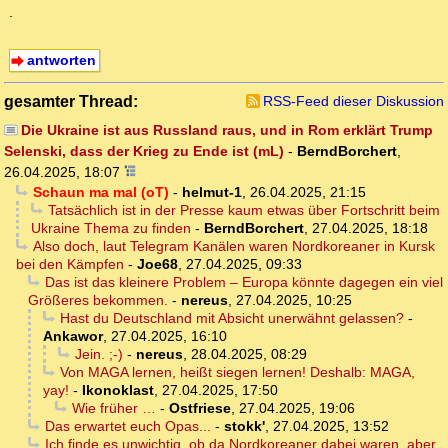
.
antworten
gesamter Thread:
RSS-Feed dieser Diskussion
Die Ukraine ist aus Russland raus, und in Rom erklärt Trump
Selenski, dass der Krieg zu Ende ist (mL)
-
BerndBorchert
,
26.04.2025, 18:07
Schaun ma mal (oT)
-
helmut-1
,
26.04.2025, 21:15
Tatsächlich ist in der Presse kaum etwas über Fortschritt beim
Ukraine Thema zu finden
-
BerndBorchert
,
27.04.2025, 18:18
Also doch, laut Telegram Kanälen waren Nordkoreaner in Kursk
bei den Kämpfen
-
Joe68
,
27.04.2025, 09:33
Das ist das kleinere Problem – Europa könnte dagegen ein viel
Größeres bekommen.
-
nereus
,
27.04.2025, 10:25
Hast du Deutschland mit Absicht unerwähnt gelassen?
-
Ankawor
,
27.04.2025, 16:10
Jein. ;-)
-
nereus
,
28.04.2025, 08:29
Von MAGA lernen, heißt siegen lernen! Deshalb: MAGA,
yay!
-
Ikonoklast
,
27.04.2025, 17:50
Wie früher …
-
Ostfriese
,
27.04.2025, 19:06
Das erwartet euch Opas...
-
stokk'
,
27.04.2025, 13:52
Ich finde es unwichtig, ob da Nordkoreaner dabei waren, aber