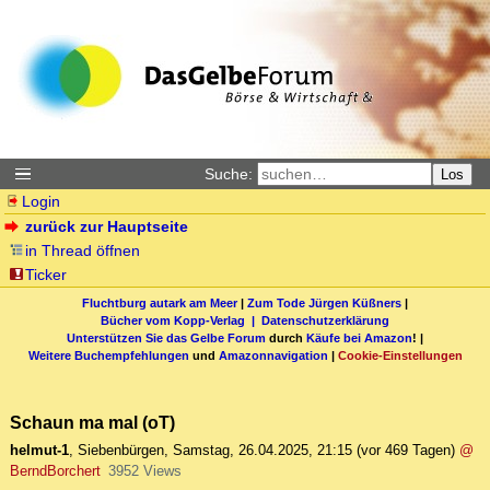
Suche:
Los
Login
zurück zur Hauptseite
in Thread öffnen
Ticker
Fluchtburg autark am Meer
|
Zum Tode Jürgen Küßners
|
Bücher vom Kopp-Verlag |
Datenschutzerklärung
Unterstützen Sie das Gelbe Forum
durch
Käufe bei Amazon
! |
Weitere Buchempfehlungen
und
Amazonnavigation
|
Cookie-Einstellungen
Schaun ma mal (oT)
helmut-1
,
Siebenbürgen
,
Samstag, 26.04.2025, 21:15
(vor 469 Tagen)
@
BerndBorchert
3952 Views