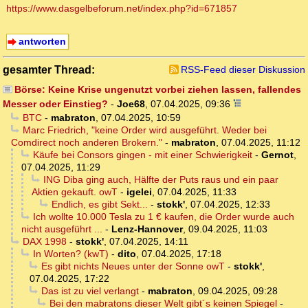
https://www.dasgelbeforum.net/index.php?id=671857
antworten
gesamter Thread:
RSS-Feed dieser Diskussion
Börse: Keine Krise ungenutzt vorbei ziehen lassen, fallendes
Messer oder Einstieg?
-
Joe68
,
07.04.2025, 09:36
BTC
-
mabraton
,
07.04.2025, 10:59
Marc Friedrich, "keine Order wird ausgeführt. Weder bei
Comdirect noch anderen Brokern."
-
mabraton
,
07.04.2025, 11:12
Käufe bei Consors gingen - mit einer Schwierigkeit
-
Gernot
,
07.04.2025, 11:29
ING Diba ging auch, Hälfte der Puts raus und ein paar
Aktien gekauft. owT
-
igelei
,
07.04.2025, 11:33
Endlich, es gibt Sekt...
-
stokk'
,
07.04.2025, 12:33
Ich wollte 10.000 Tesla zu 1 € kaufen, die Order wurde auch
nicht ausgeführt ...
-
Lenz-Hannover
,
09.04.2025, 11:03
DAX 1998
-
stokk'
,
07.04.2025, 14:11
In Worten? (kwT)
-
dito
,
07.04.2025, 17:18
Es gibt nichts Neues unter der Sonne owT
-
stokk'
,
07.04.2025, 17:22
Das ist zu viel verlangt
-
mabraton
,
09.04.2025, 09:28
Bei den mabratons dieser Welt gibt´s keinen Spiegel
-