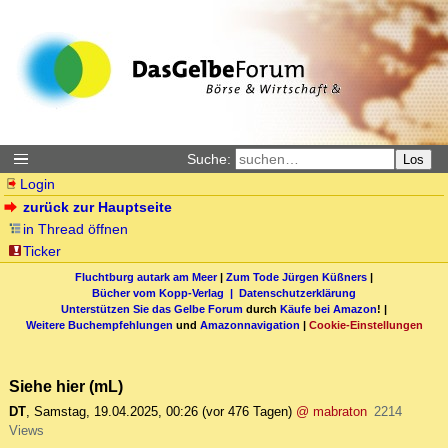
Suche:
Los
Login
zurück zur Hauptseite
in Thread öffnen
Ticker
Fluchtburg autark am Meer
|
Zum Tode Jürgen Küßners
|
Bücher vom Kopp-Verlag |
Datenschutzerklärung
Unterstützen Sie das Gelbe Forum
durch
Käufe bei Amazon
! |
Weitere Buchempfehlungen
und
Amazonnavigation
|
Cookie-Einstellungen
Siehe hier (mL)
DT
,
Samstag, 19.04.2025, 00:26
(vor 476 Tagen)
@ mabraton
2214
Views