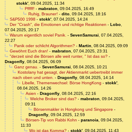
stokk'
,
09.04.2025, 11:34
Pfffff!
-
mabraton
,
09.04.2025, 16:49
Ruhig, Brauner!
-
dito
,
09.04.2025, 18:16
S&P500 1998
-
stokk'
,
07.04.2025, 14:24
Der "Crash", die Emotionen und richtige Reaktionen
-
Lobo
,
07.04.2025, 20:17
Warum eigentlich soviel Panik.
-
SevenSamurai
,
07.04.2025,
22:27
Panik oder schlicht Algorithmen?
-
Martin
,
08.04.2025, 09:09
Gewöhnt Euch dran!
-
mabraton
,
07.04.2025, 23:31
"derzeit sind die Börsen alle weit runter, " Ist das so?
-
Dragonfly
,
08.04.2025, 06:09
Ganz genau.
-
SevenSamurai
,
08.04.2025, 10:21
Kostolany hat gesagt, der Aktienmarkt uebertreibt immer
nach oben und unten.
-
Dragonfly
,
08.04.2025, 14:14
Libelle, Themenwechsel: Börse HongKong
-
stokk'
,
08.04.2025, 14:26
Asien
-
Dragonfly
,
08.04.2025, 22:16
Welche Broker sind das?
-
mabraton
,
09.04.2025,
09:31
Börsenmakler in Hongkong und Singapore
-
Dragonfly
,
09.04.2025, 12:59
Börsen-Tip von Rabbi Kohn
-
paranoia
,
09.04.2025,
11:33
Wo ist das Komma?
-
stokk'
,
09.04.2025, 11:43