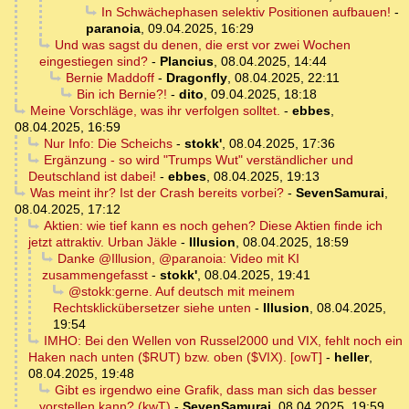
In Schwächephasen selektiv Positionen aufbauen!
-
paranoia
,
09.04.2025, 16:29
Und was sagst du denen, die erst vor zwei Wochen
eingestiegen sind?
-
Plancius
,
08.04.2025, 14:44
Bernie Maddoff
-
Dragonfly
,
08.04.2025, 22:11
Bin ich Bernie?!
-
dito
,
09.04.2025, 18:18
Meine Vorschläge, was ihr verfolgen solltet.
-
ebbes
,
08.04.2025, 16:59
Nur Info: Die Scheichs
-
stokk'
,
08.04.2025, 17:36
Ergänzung - so wird "Trumps Wut" verständlicher und
Deutschland ist dabei!
-
ebbes
,
08.04.2025, 19:13
Was meint ihr? Ist der Crash bereits vorbei?
-
SevenSamurai
,
08.04.2025, 17:12
Aktien: wie tief kann es noch gehen? Diese Aktien finde ich
jetzt attraktiv. Urban Jäkle
-
Illusion
,
08.04.2025, 18:59
Danke @Illusion, @paranoia: Video mit KI
zusammengefasst
-
stokk'
,
08.04.2025, 19:41
@stokk:gerne. Auf deutsch mit meinem
Rechtsklickübersetzer siehe unten
-
Illusion
,
08.04.2025,
19:54
IMHO: Bei den Wellen von Russel2000 und VIX, fehlt noch ein
Haken nach unten ($RUT) bzw. oben ($VIX). [owT]
-
heller
,
08.04.2025, 19:48
Gibt es irgendwo eine Grafik, dass man sich das besser
vorstellen kann? (kwT)
-
SevenSamurai
,
08.04.2025, 19:59