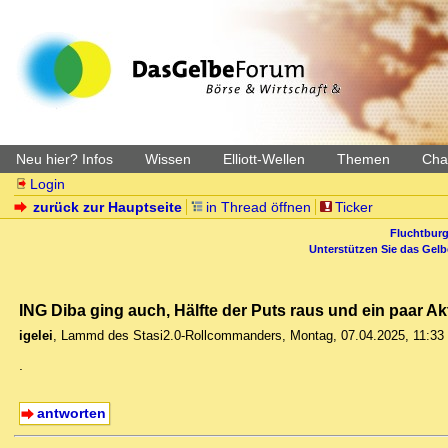
Neu hier? Infos
Wissen
Elliott-Wellen
Themen
Char
Login
zurück zur Hauptseite
in Thread öffnen
Ticker
Fluchtburg
Unterstützen Sie das Gel
ING Diba ging auch, Hälfte der Puts raus und ein paar Ak
igelei
,
Lammd des Stasi2.0-Rollcommanders
,
Montag, 07.04.2025, 11:33
.
antworten