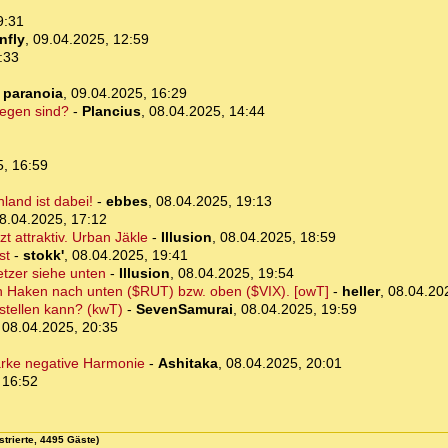
9:31
nfly
,
09.04.2025, 12:59
:33
-
paranoia
,
09.04.2025, 16:29
iegen sind?
-
Plancius
,
08.04.2025, 14:44
5, 16:59
land ist dabei!
-
ebbes
,
08.04.2025, 19:13
8.04.2025, 17:12
zt attraktiv. Urban Jäkle
-
Illusion
,
08.04.2025, 18:59
st
-
stokk'
,
08.04.2025, 19:41
tzer siehe unten
-
Illusion
,
08.04.2025, 19:54
n Haken nach unten ($RUT) bzw. oben ($VIX). [owT]
-
heller
,
08.04.20
stellen kann? (kwT)
-
SevenSamurai
,
08.04.2025, 19:59
,
08.04.2025, 20:35
tarke negative Harmonie
-
Ashitaka
,
08.04.2025, 20:01
 16:52
strierte, 4495 Gäste)