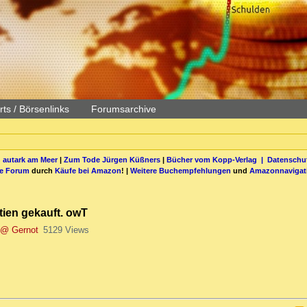
ts / Börsenlinks
Forumsarchive
 autark am Meer
|
Zum Tode Jürgen Küßners
|
Bücher vom Kopp-Verlag |
Datenschut
be Forum
durch
Käufe bei Amazon
! |
Weitere Buchempfehlungen
und
Amazonnavigat
tien gekauft. owT
@ Gernot
5129 Views