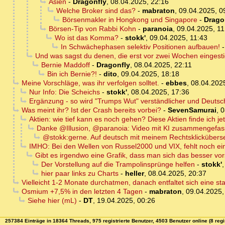
Asien
-
Dragonfly
,
08.04.2025, 22:16
Welche Broker sind das?
-
mabraton
,
09.04.2025, 0
Börsenmakler in Hongkong und Singapore
-
Drago
Börsen-Tip von Rabbi Kohn
-
paranoia
,
09.04.2025, 11
Wo ist das Komma?
-
stokk'
,
09.04.2025, 11:43
In Schwächephasen selektiv Positionen aufbauen!
Und was sagst du denen, die erst vor zwei Wochen eingest
Bernie Maddoff
-
Dragonfly
,
08.04.2025, 22:11
Bin ich Bernie?!
-
dito
,
09.04.2025, 18:18
Meine Vorschläge, was ihr verfolgen solltet.
-
ebbes
,
08.04.202
Nur Info: Die Scheichs
-
stokk'
,
08.04.2025, 17:36
Ergänzung - so wird "Trumps Wut" verständlicher und Deutsch
Was meint ihr? Ist der Crash bereits vorbei?
-
SevenSamurai
,
0
Aktien: wie tief kann es noch gehen? Diese Aktien finde ich jet
Danke @Illusion, @paranoia: Video mit KI zusammengefas
@stokk:gerne. Auf deutsch mit meinem Rechtsklicküberse
IMHO: Bei den Wellen von Russel2000 und VIX, fehlt noch ei
Gibt es irgendwo eine Grafik, dass man sich das besser vor
Der Vorstellung auf die Trampolinsprünge helfen
-
stokk'
hier paar links zu Charts
-
heller
,
08.04.2025, 20:37
Vielleicht 1-2 Monate durchatmen, danach entfaltet sich eine s
Osmium +7,5% in den letzten 4 Tagen
-
mabraton
,
09.04.2025,
Siehe hier (mL)
-
DT
,
19.04.2025, 00:26
257384 Einträge in 18364 Threads, 975 registrierte Benutzer, 4503 Benutzer online (8 regi