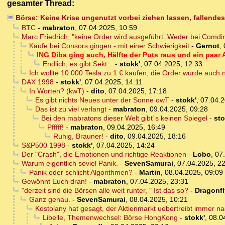
gesamter Thread:
Börse: Keine Krise ungenutzt vorbei ziehen lassen, fallende
BTC
-
mabraton
,
07.04.2025, 10:59
Marc Friedrich, "keine Order wird ausgeführt. Weder bei Comdi
Käufe bei Consors gingen - mit einer Schwierigkeit
-
Gernot
,
ING Diba ging auch, Hälfte der Puts raus und ein paar 
Endlich, es gibt Sekt...
-
stokk'
,
07.04.2025, 12:33
Ich wollte 10.000 Tesla zu 1 € kaufen, die Order wurde auch ni
DAX 1998
-
stokk'
,
07.04.2025, 14:11
In Worten? (kwT)
-
dito
,
07.04.2025, 17:18
Es gibt nichts Neues unter der Sonne owT
-
stokk'
,
07.04.2
Das ist zu viel verlangt
-
mabraton
,
09.04.2025, 09:28
Bei den mabratons dieser Welt gibt´s keinen Spiegel
-
sto
Pfffff!
-
mabraton
,
09.04.2025, 16:49
Ruhig, Brauner!
-
dito
,
09.04.2025, 18:16
S&P500 1998
-
stokk'
,
07.04.2025, 14:24
Der "Crash", die Emotionen und richtige Reaktionen
-
Lobo
,
07
Warum eigentlich soviel Panik.
-
SevenSamurai
,
07.04.2025, 2
Panik oder schlicht Algorithmen?
-
Martin
,
08.04.2025, 09:09
Gewöhnt Euch dran!
-
mabraton
,
07.04.2025, 23:31
"derzeit sind die Börsen alle weit runter, " Ist das so?
-
Dragonfl
Ganz genau.
-
SevenSamurai
,
08.04.2025, 10:21
Kostolany hat gesagt, der Aktienmarkt uebertreibt immer n
Libelle, Themenwechsel: Börse HongKong
-
stokk'
,
08.0