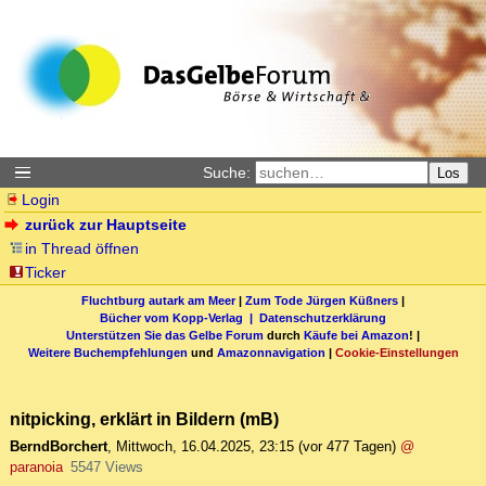
Suche:
Los
Login
zurück zur Hauptseite
in Thread öffnen
Ticker
Fluchtburg autark am Meer
|
Zum Tode Jürgen Küßners
|
Bücher vom Kopp-Verlag |
Datenschutzerklärung
Unterstützen Sie das Gelbe Forum
durch
Käufe bei Amazon
! |
Weitere Buchempfehlungen
und
Amazonnavigation
|
Cookie-Einstellungen
nitpicking, erklärt in Bildern (mB)
BerndBorchert
,
Mittwoch, 16.04.2025, 23:15
(vor 477 Tagen)
@
paranoia
5547 Views