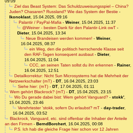
09:09
Ziel das Beast System: Das Schuldzuweisungsspiel – China?
Juden? Chasaren? Russland? Wie das System der Bestie
-
Ikonoklast
,
15.04.2025, 09:16
Palantir / PayPal-Mafia
-
Weiner
,
15.04.2025, 11:37
@Weiner - besten Dank für den Palantir-Link owT
-
Dieter
,
15.04.2025, 13:34
Neue Brandeisen werden kommen!
-
Weiner
,
16.04.2025, 08:37
ein Weg, den die politisch herrschende Klasse seit
den RAF-Tagen konsequent ausbaut
-
Dieter
,
16.04.2025, 11:04
CCC, an seinen Taten sollst du ihn erkennen
-
Rainer
,
16.04.2025, 12:51
Detailkorrektur: Nicht Sun Microsystems hat die Mehrheit der
Netzwerkschalter (mT)
-
DT
,
16.04.2025, 23:03
Siehe hier: (mT)
-
DT
,
17.04.2025, 01:11
Wem gehört Blackrock? (mT)
-
DT
,
15.04.2025, 23:15
Wo Du gerade dabei bist: Wem gehört Vanguard?
-
stokk'
,
15.04.2025, 23:46
Verehrtester 'stokk, sofern Du erlaubst? mT
-
day-trader
,
16.04.2025, 03:52
Blackrock, Vanguard, etc. sind offenbar die Inhaber der Anteile
an den Firmen
-
BerndBorchert
,
16.04.2025, 00:08
P.S. Ich hab die gleiche Frage hier schon vor 12 Jahren