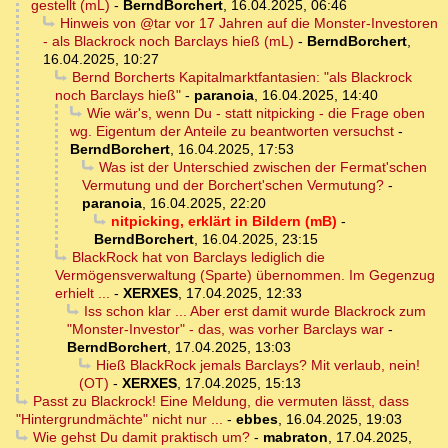
gestellt (mL)
-
BerndBorchert
,
16.04.2025, 06:46
Hinweis von @tar vor 17 Jahren auf die Monster-Investoren
- als Blackrock noch Barclays hieß (mL)
-
BerndBorchert
,
16.04.2025, 10:27
Bernd Borcherts Kapitalmarktfantasien: "als Blackrock
noch Barclays hieß"
-
paranoia
,
16.04.2025, 14:40
Wie wär's, wenn Du - statt nitpicking - die Frage oben
wg. Eigentum der Anteile zu beantworten versuchst
-
BerndBorchert
,
16.04.2025, 17:53
Was ist der Unterschied zwischen der Fermat'schen
Vermutung und der Borchert'schen Vermutung?
-
paranoia
,
16.04.2025, 22:20
nitpicking, erklärt in Bildern (mB)
-
BerndBorchert
,
16.04.2025, 23:15
BlackRock hat von Barclays lediglich die
Vermögensverwaltung (Sparte) übernommen. Im Gegenzug
erhielt ...
-
XERXES
,
17.04.2025, 12:33
Iss schon klar ... Aber erst damit wurde Blackrock zum
"Monster-Investor" - das, was vorher Barclays war
-
BerndBorchert
,
17.04.2025, 13:03
Hieß BlackRock jemals Barclays? Mit verlaub, nein!
(OT)
-
XERXES
,
17.04.2025, 15:13
Passt zu Blackrock! Eine Meldung, die vermuten lässt, dass
"Hintergrundmächte" nicht nur ...
-
ebbes
,
16.04.2025, 19:03
Wie gehst Du damit praktisch um?
-
mabraton
,
17.04.2025,