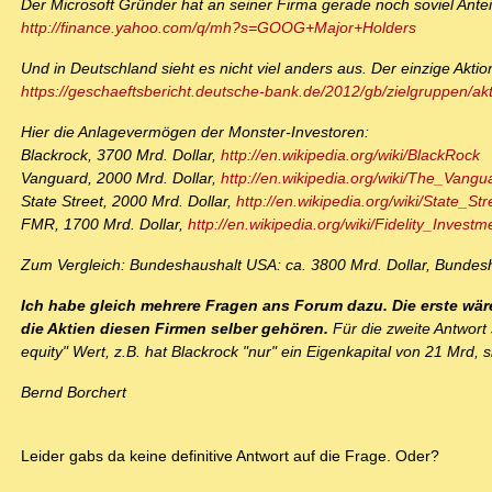
Der Microsoft Gründer hat an seiner Firma gerade noch soviel Antei
http://finance.yahoo.com/q/mh?s=GOOG+Major+Holders
Und in Deutschland sieht es nicht viel anders aus. Der einzige Akt
https://geschaeftsbericht.deutsche-bank.de/2012/gb/zielgruppen/akti
Hier die Anlagevermögen der Monster-Investoren:
Blackrock, 3700 Mrd. Dollar,
http://en.wikipedia.org/wiki/BlackRock
Vanguard, 2000 Mrd. Dollar,
http://en.wikipedia.org/wiki/The_Vang
State Street, 2000 Mrd. Dollar,
http://en.wikipedia.org/wiki/State_St
FMR, 1700 Mrd. Dollar,
http://en.wikipedia.org/wiki/Fidelity_Investm
Zum Vergleich: Bundeshaushalt USA: ca. 3800 Mrd. Dollar, Bundes
Ich habe gleich mehrere Fragen ans Forum dazu. Die erste wäre
die Aktien diesen Firmen selber gehören.
Für die zweite Antwort s
equity" Wert, z.B. hat Blackrock "nur" ein Eigenkapital von 21 Mrd, 
Bernd Borchert
Leider gabs da keine definitive Antwort auf die Frage. Oder?