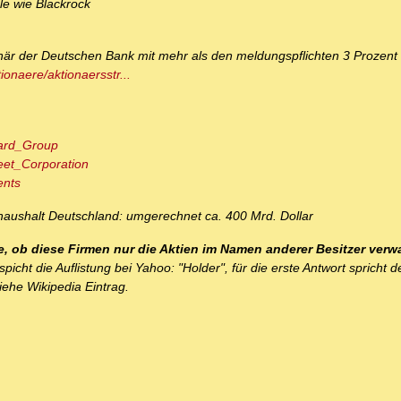
le wie Blackrock
ionär der Deutschen Bank mit mehr als den meldungspflichten 3 Prozent 
onaere/aktionaersstr...
uard_Group
reet_Corporation
ents
haushalt Deutschland: umgerechnet ca. 400 Mrd. Dollar
, ob diese Firmen nur die Aktien im Namen anderer Besitzer verwa
picht die Auflistung bei Yahoo: "Holder", für die erste Antwort spricht d
siehe Wikipedia Eintrag.