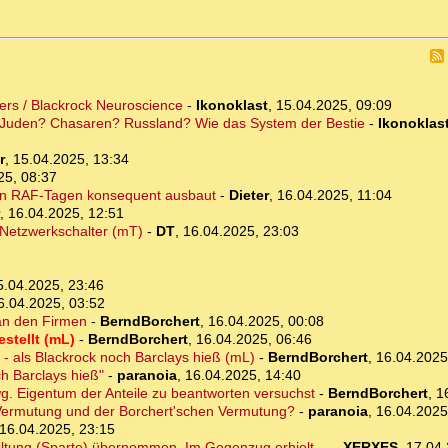
klers / Blackrock Neuroscience
-
Ikonoklast
,
15.04.2025, 09:09
? Juden? Chasaren? Russland? Wie das System der Bestie
-
Ikonoklas
r
,
15.04.2025, 13:34
25, 08:37
 den RAF-Tagen konsequent ausbaut
-
Dieter
,
16.04.2025, 11:04
,
16.04.2025, 12:51
 Netzwerkschalter (mT)
-
DT
,
16.04.2025, 23:03
5.04.2025, 23:46
6.04.2025, 03:52
 an den Firmen
-
BerndBorchert
,
16.04.2025, 00:08
estellt (mL)
-
BerndBorchert
,
16.04.2025, 06:46
 - als Blackrock noch Barclays hieß (mL)
-
BerndBorchert
,
16.04.2025
ch Barclays hieß"
-
paranoia
,
16.04.2025, 14:40
 wg. Eigentum der Anteile zu beantworten versuchst
-
BerndBorchert
,
1
 Vermutung und der Borchert'schen Vermutung?
-
paranoia
,
16.04.2025
16.04.2025, 23:15
ltung (Sparte) übernommen. Im Gegenzug erhielt ...
-
XERXES
,
17.04.