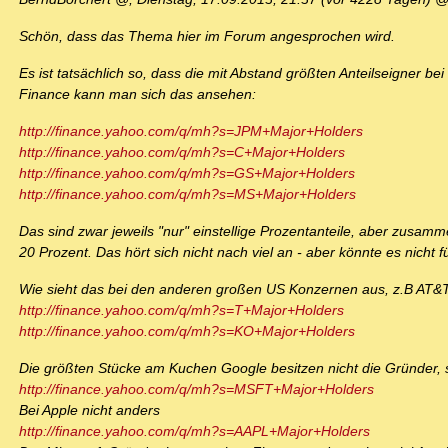
Schön, dass das Thema hier im Forum angesprochen wird.
Es ist tatsächlich so, dass die mit Abstand größten Anteilseigner b
Finance kann man sich das ansehen:
http://finance.yahoo.com/q/mh?s=JPM+Major+Holders
http://finance.yahoo.com/q/mh?s=C+Major+Holders
http://finance.yahoo.com/q/mh?s=GS+Major+Holders
http://finance.yahoo.com/q/mh?s=MS+Major+Holders
Das sind zwar jeweils "nur" einstellige Prozentanteile, aber zusamm
20 Prozent. Das hört sich nicht nach viel an - aber könnte es nicht f
Wie sieht das bei den anderen großen US Konzernen aus, z.B AT&T, 
http://finance.yahoo.com/q/mh?s=T+Major+Holders
http://finance.yahoo.com/q/mh?s=KO+Major+Holders
Die größten Stücke am Kuchen Google besitzen nicht die Gründer,
http://finance.yahoo.com/q/mh?s=MSFT+Major+Holders
Bei Apple nicht anders
http://finance.yahoo.com/q/mh?s=AAPL+Major+Holders