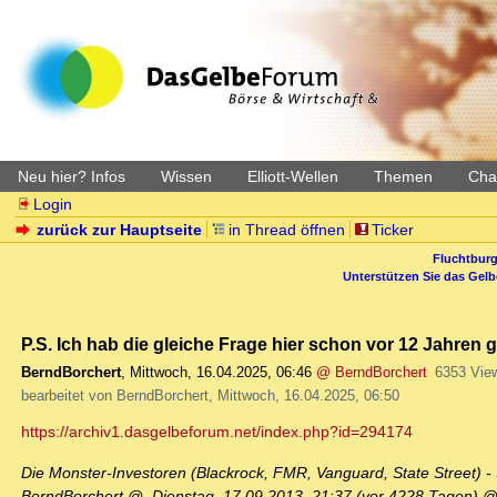
Neu hier? Infos
Wissen
Elliott-Wellen
Themen
Char
Login
zurück zur Hauptseite
in Thread öffnen
Ticker
Fluchtburg
Unterstützen Sie das Gel
P.S. Ich hab die gleiche Frage hier schon vor 12 Jahren g
BerndBorchert
,
Mittwoch, 16.04.2025, 06:46
@ BerndBorchert
6353 Vie
bearbeitet von BerndBorchert, Mittwoch, 16.04.2025, 06:50
https://archiv1.dasgelbeforum.net/index.php?id=294174
Die Monster-Investoren (Blackrock, FMR, Vanguard, State Street) 
BerndBorchert @, Dienstag, 17.09.2013, 21:37 (vor 4228 Tagen) @