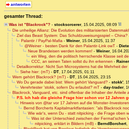
antworten
gesamter Thread:
Was ist "Blackrock"?
-
stocksorcerer
,
15.04.2025, 08:09
Die unheilige Allianz: Die Evolution des militarisierten Datenma
Ziel das Beast System: Das Schuldzuweisungsspiel – China
Palantir / PayPal-Mafia
-
Weiner
,
15.04.2025, 11:37
@Weiner - besten Dank für den Palantir-Link owT
-
Diete
Neue Brandeisen werden kommen!
-
Weiner
,
16.04.20
ein Weg, den die politisch herrschende Klasse seit
CCC, an seinen Taten sollst du ihn erkennen
-
Rainer
Detailkorrektur: Nicht Sun Microsystems hat die Mehrheit der
Siehe hier: (mT)
-
DT
,
17.04.2025, 01:11
Wem gehört Blackrock? (mT)
-
DT
,
15.04.2025, 23:15
Wo Du gerade dabei bist: Wem gehört Vanguard?
-
stokk'
,
1
Verehrtester 'stokk, sofern Du erlaubst? mT
-
day-trader
,
1
Blackrock, Vanguard, etc. sind offenbar die Inhaber der Anteile
P.S. Ich hab die gleiche Frage hier schon vor 12 Jahren g
Hinweis von @tar vor 17 Jahren auf die Monster-Investoren
Bernd Borcherts Kapitalmarktfantasien: "als Blackrock no
Wie wär's, wenn Du - statt nitpicking - die Frage oben
Was ist der Unterschied zwischen der Fermat'schen
nitpicking, erklärt in Bildern (mB)
-
BerndBorchert
,
BlackRock hat von Barclays lediglich die Vermögensverwa