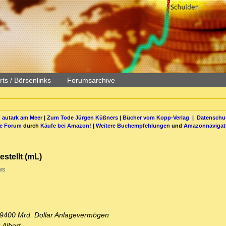
ts / Börsenlinks
Forumsarchive
 autark am Meer
|
Zum Tode Jürgen Küßners
|
Bücher vom Kopp-Verlag |
Datenschut
be Forum
durch
Käufe bei Amazon
! |
Weitere Buchempfehlungen
und
Amazonnavigat
estellt (mL)
ws
- 9400 Mrd. Dollar Anlagevermögen
 Albert