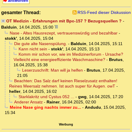
antworten
gesamter Thread:
RSS-Feed dieser Diskussion
OT Medizin - Erfahrungen mit Bpc-157 ? Bezugsquellen ?
-
Balduin
,
14.04.2025, 15:00
Nase - Altes Hausrezept, vertrauenswürdig und bezahlbar
-
stokk'
,
14.04.2025, 15:04
Die gute alte Nasenspülung.
-
Balduin
,
14.04.2025, 15:11
Kann nicht sein
-
stokk'
,
14.04.2025, 15:13
Komm mir schon vor, wie im Medizinerforum - Ursache?
Vielleicht eine energieeffiziente Waschmaschine?
-
Brutus
,
16.04.2025, 15:38
Leserzuschrift: Man will ja helfen
-
Brutus
,
17.04.2025,
21:05
Beachten: Das Salz darf keinen Rieselzusatz enthalten!
Reines Meersalz nehmen. Ist auch super für Augen. owT
-
heller
,
14.04.2025, 16:02
Starklakritz und Cystus 052 ...
-
gwg
,
14.04.2025, 17:20
Anderer Ansatz
-
Rainer
,
16.04.2025, 02:00
Meine Nase ging nachts immer zu...
-
Andudu
,
15.04.2025,
15:34
Werbung