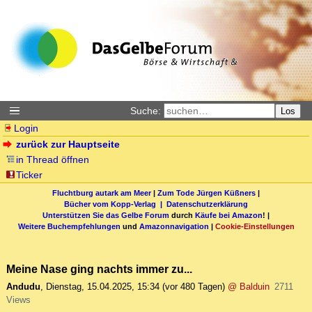
Suche:
Los
Login
zurück zur Hauptseite
in Thread öffnen
Ticker
Fluchtburg autark am Meer
|
Zum Tode Jürgen Küßners
|
Bücher vom Kopp-Verlag |
Datenschutzerklärung
Unterstützen Sie das Gelbe Forum
durch
Käufe bei Amazon
! |
Weitere Buchempfehlungen
und
Amazonnavigation
|
Cookie-Einstellungen
Meine Nase ging nachts immer zu...
Andudu
,
Dienstag, 15.04.2025, 15:34
(vor 480 Tagen)
@ Balduin
2711
Views