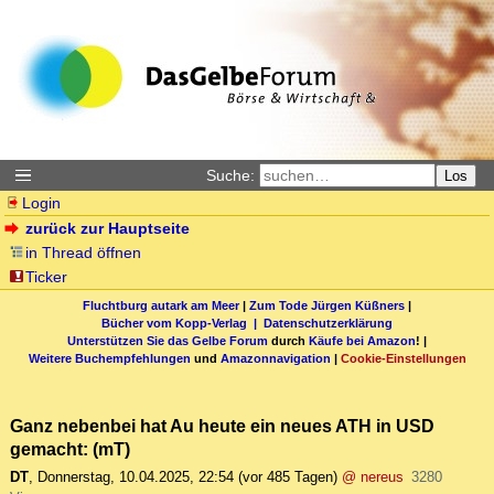
Suche:
Los
Login
zurück zur Hauptseite
in Thread öffnen
Ticker
Fluchtburg autark am Meer
|
Zum Tode Jürgen Küßners
|
Bücher vom Kopp-Verlag |
Datenschutzerklärung
Unterstützen Sie das Gelbe Forum
durch
Käufe bei Amazon
! |
Weitere Buchempfehlungen
und
Amazonnavigation
|
Cookie-Einstellungen
Ganz nebenbei hat Au heute ein neues ATH in USD
gemacht: (mT)
DT
,
Donnerstag, 10.04.2025, 22:54
(vor 485 Tagen)
@ nereus
3280