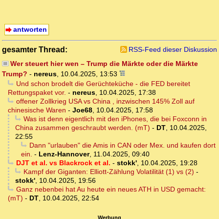
antworten
gesamter Thread:
RSS-Feed dieser Diskussion
Wer steuert hier wen – Trump die Märkte oder die Märkte
Trump?
-
nereus
,
10.04.2025, 13:53
Und schon brodelt die Gerüchteküche - die FED bereitet
Rettungspaket vor.
-
nereus
,
10.04.2025, 17:38
offener Zollkrieg USA vs China , inzwischen 145% Zoll auf
chinesische Waren
-
Joe68
,
10.04.2025, 17:58
Was ist denn eigentlich mit den iPhones, die bei Foxconn in
China zusammen geschraubt werden. (mT)
-
DT
,
10.04.2025,
22:55
Dann "urlauben" die Amis in CAN oder Mex. und kaufen dort
ein.
-
Lenz-Hannover
,
11.04.2025, 09:40
DJT et al. vs Blackrock et al.
-
stokk'
,
10.04.2025, 19:28
Kampf der Giganten: Elliott-Zählung Volatilität (1) vs (2)
-
stokk'
,
10.04.2025, 19:56
Ganz nebenbei hat Au heute ein neues ATH in USD gemacht:
(mT)
-
DT
,
10.04.2025, 22:54
Werbung