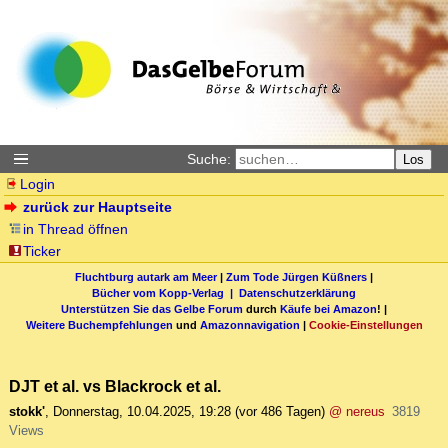
Suche:
Los
Login
zurück zur Hauptseite
in Thread öffnen
Ticker
Fluchtburg autark am Meer
|
Zum Tode Jürgen Küßners
|
Bücher vom Kopp-Verlag |
Datenschutzerklärung
Unterstützen Sie das Gelbe Forum
durch
Käufe bei Amazon
! |
Weitere Buchempfehlungen
und
Amazonnavigation
|
Cookie-Einstellungen
DJT et al. vs Blackrock et al.
stokk'
,
Donnerstag, 10.04.2025, 19:28
(vor 486 Tagen)
@ nereus
3819
Views