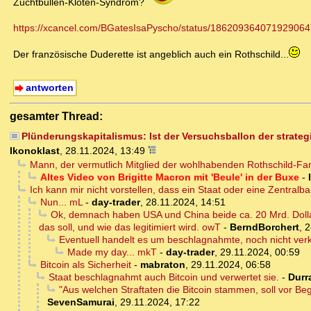
Zuchtbullen-Klöten-Syndrom?
https://xcancel.com/BGatesIsaPyscho/status/18620936407192906
Der französische Duderette ist angeblich auch ein Rothschild...
antworten
gesamter Thread:
Plünderungskapitalismus: Ist der Versuchsballon der strate
Ikonoklast
,
28.11.2024, 13:49
Mann, der vermutlich Mitglied der wohlhabenden Rothschild-Famil
Altes Video von Brigitte Macron mit 'Beule' in der Buxe
-
Ich kann mir nicht vorstellen, dass ein Staat oder eine Zentralb
Nun... mL
-
day-trader
,
28.11.2024, 14:51
Ok, demnach haben USA und China beide ca. 20 Mrd. Dollar 
das soll, und wie das legitimiert wird. owT
-
BerndBorchert
,
2
Eventuell handelt es um beschlagnahmte, noch nicht verka
Made my day... mkT
-
day-trader
,
29.11.2024, 00:59
Bitcoin als Sicherheit
-
mabraton
,
29.11.2024, 06:58
Staat beschlagnahmt auch Bitcoin und verwertet sie.
-
Durr
"Aus welchen Straftaten die Bitcoin stammen, soll vor B
SevenSamurai
,
29.11.2024, 17:22