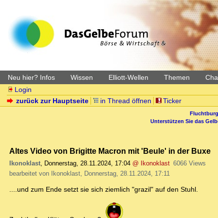
Neu hier? Infos
Wissen
Elliott-Wellen
Themen
Char
Login
zurück zur Hauptseite
in Thread öffnen
Ticker
Fluchtburg
Unterstützen Sie das Gel
Altes Video von Brigitte Macron mit 'Beule' in der Buxe
Ikonoklast
,
Donnerstag, 28.11.2024, 17:04
@ Ikonoklast
6066 Views
bearbeitet von Ikonoklast, Donnerstag, 28.11.2024, 17:11
....und zum Ende setzt sie sich ziemlich "grazil" auf den Stuhl.