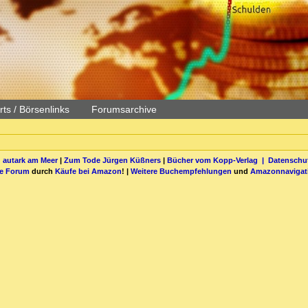
ts / Börsenlinks
Forumsarchive
 autark am Meer
|
Zum Tode Jürgen Küßners
|
Bücher vom Kopp-Verlag |
Datenschut
be Forum
durch
Käufe bei Amazon
! |
Weitere Buchempfehlungen
und
Amazonnavigat