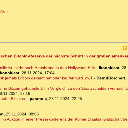
47#m
gischen Bitcoin-Reserve der nächste Schritt in der großen amer
ie ist, stirbt nach Hausbrand in den Hollywood Hills
-
Ikonoklast
,
28.
Ikonoklast
,
28.11.2024, 17:04
ank jemals Bitcoin gekauft hat oder kaufen wird. owT
-
BerndBorchert
,
in Bitcoin gehamstert. Im Vergleich zu den Staatsschulden vernachläs
8.11.2024, 17:16
ufte Bitcoins.
-
paranoia
,
28.11.2024, 22:25
an
,
29.11.2024, 08:06
eginn Auktion in einer Pressekonferenz der Kölner Staatsanwaltschaft 