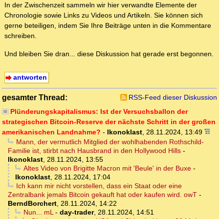
In der Zwischenzeit sammeln wir hier verwandte Elemente der
Chronologie sowie Links zu Videos und Artikeln. Sie können sich
gerne beteiligen, indem Sie Ihre Beiträge unten in die Kommentare
schreiben.
Und bleiben Sie dran... diese Diskussion hat gerade erst begonnen.
antworten
gesamter Thread:
RSS-Feed dieser Diskussion
Plünderungskapitalismus: Ist der Versuchsballon der
strategischen Bitcoin-Reserve der nächste Schritt in der großen
amerikanischen Landnahme?
-
Ikonoklast
,
28.11.2024, 13:49
Mann, der vermutlich Mitglied der wohlhabenden Rothschild-
Familie ist, stirbt nach Hausbrand in den Hollywood Hills
-
Ikonoklast
,
28.11.2024, 13:55
Altes Video von Brigitte Macron mit 'Beule' in der Buxe
-
Ikonoklast
,
28.11.2024, 17:04
Ich kann mir nicht vorstellen, dass ein Staat oder eine
Zentralbank jemals Bitcoin gekauft hat oder kaufen wird. owT
-
BerndBorchert
,
28.11.2024, 14:22
Nun... mL
-
day-trader
,
28.11.2024, 14:51