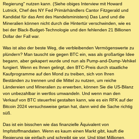
Regierung" nutzen kann. (Siehe obiges Interview mit Howard
Lutnick, Chef des NY Fed Primärhändlers Cantor Fitzgerald und
Kandidat für das Amt des Handelsministers) Das Land und die
Mineralien können nicht durch die Hintertür verschwinden, wie es
bei der Black-Budget-Technologie und den fehlenden 21 Billionen
Dollar der Fall war.
Was ist also der beste Weg, die verbleibenden Vermögenswerte zu
plündern? Man tauscht sie gegen BTC ein, was als großartige Idee
begann, aber gekapert wurde und nun als Pump-and-Dump-Vehikel
fungiert. Wenn es Ihnen gelingt, den BTC-Preis durch staatliche
Kaufprogramme auf den Mond zu treiben, sich von Ihren
Beständen zu trennen und die Mittel zu nutzen, um reiche
Ländereien und Mineralien zu erwerben, können Sie die US-Bilanz
von unbezahlbar in wertlos umwandeln. Und wenn man den
Verkauf von BTC steuerfrei gestalten kann, wie es ein RFK auf der
Bitcoin 2024 versuchsweise getan hat, dann wird die Sache richtig
süß.
Das ist ein bisschen wie das finanzielle Äquivalent von
Impfstoffmandaten. Wenn es kaum einen Markt gibt, kauft die
Regierung sie einfach und schreibt sie vor. Und tötet Millionen.