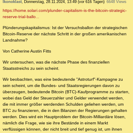
Ikonoklast
,
Donnerstag, 28.11.2024, 13:49
(vor 616 Tagen)
6648 Views
https://home.solari.com/plunder-capitalism-is-the-bitcoin-strategic-
reserve-trial-ballo...
Plünderungskapitalismus: Ist der Versuchsballon der strategischen
Bitcoin-Reserve der nächste Schritt in der großen amerikanischen
Landnahme?
Von Catherine Austin Fitts
Wir untersuchen, was die nächste Phase des finanziellen
Staatsstreichs zu sein scheint.
Wir beobachten, was eine bedeutende "Astroturf"-Kampagne zu
sein scheint, um die Bundes- und Staatsregierungen davon zu
überzeugen, bedeutende Bitcoin (BTC)-Kaufprogramme zu starten,
wobei das Geld der Steuerzahler und Gelder verwendet werden,
die mit immer größer werdenden Schulden geliehen werden, um
BTC zu finanzieren, die in den Bilanzen der Regierungen gehalten
werden. Dies wird ein Hauptproblem der Bitcoin-Milliardäre lösen,
nämlich die Frage, wie sie ihre Bestände in einem Markt
verflüssigen können, der nicht breit und tief genug ist, um ihnen