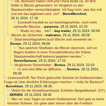
Ok, demnach haben USA und China beide ca. 20 Mrd.
Dollar in Bitcoin gehamstert. Im Vergleich zu den
Staatsschulden vernachlässigbar. Ich frag mich, was das soll,
und wie das legitimiert wird. owT
-
BerndBorchert
,
28.11.2024, 17:16
Eventuell handelt es um beschlagnahmte, noch nicht
verkaufte Bitcoins.
-
paranoia
,
28.11.2024, 22:25
Made my day... mkT
-
day-trader
,
29.11.2024, 00:59
Bitcoin als Sicherheit
-
mabraton
,
29.11.2024, 06:58
Staat beschlagnahmt auch Bitcoin und verwertet sie.
-
Durran
,
29.11.2024, 08:06
"Aus welchen Straftaten die Bitcoin stammen, soll vor
Beginn Auktion in einer Pressekonferenz der Kölner
Staatsanwaltschaft bekannt gegeben werden."
-
SevenSamurai
,
29.11.2024, 17:22
Verglichene Sicherheiten
-
Brutus
,
29.11.2024, 22:53
+1 und eine Bitte an @Brutus...
-
Domino
,
30.11.2024,
09:39
Leserzuschrift: Nur frisch gedruckte Scheine im Geldautomaten -
Frage ob User ähnliche Erfahrungen machen -> Indiz für Bankrun?
-
Ikonoklast
,
29.11.2024, 08:35
Üblich für die Vorweihnachtszeit. Erhöhter Bargeldbedarf. (OT)
-
XERXES
,
29.11.2024, 08:45
War vor zwei Tagen an einem Geldautomat. Dort gab es keine
frischen Scheine. Ich gehe aber immer über die Funktion