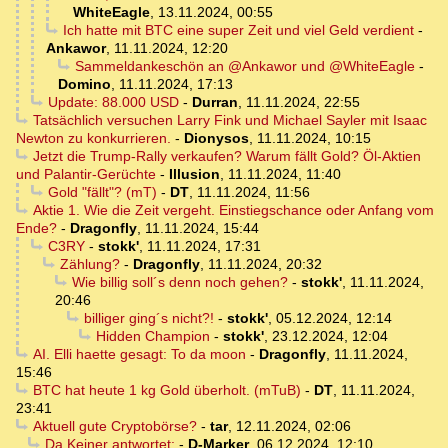
WhiteEagle
,
13.11.2024, 00:55
Ich hatte mit BTC eine super Zeit und viel Geld verdient
-
Ankawor
,
11.11.2024, 12:20
Sammeldankeschön an @Ankawor und @WhiteEagle
-
Domino
,
11.11.2024, 17:13
Update: 88.000 USD
-
Durran
,
11.11.2024, 22:55
Tatsächlich versuchen Larry Fink und Michael Sayler mit Isaac
Newton zu konkurrieren.
-
Dionysos
,
11.11.2024, 10:15
Jetzt die Trump-Rally verkaufen? Warum fällt Gold? Öl-Aktien
und Palantir-Gerüchte
-
Illusion
,
11.11.2024, 11:40
Gold "fällt"? (mT)
-
DT
,
11.11.2024, 11:56
Aktie 1. Wie die Zeit vergeht. Einstiegschance oder Anfang vom
Ende?
-
Dragonfly
,
11.11.2024, 15:44
C3RY
-
stokk'
,
11.11.2024, 17:31
Zählung?
-
Dragonfly
,
11.11.2024, 20:32
Wie billig soll´s denn noch gehen?
-
stokk'
,
11.11.2024,
20:46
billiger ging´s nicht?!
-
stokk'
,
05.12.2024, 12:14
Hidden Champion
-
stokk'
,
23.12.2024, 12:04
AI. Elli haette gesagt: To da moon
-
Dragonfly
,
11.11.2024,
15:46
BTC hat heute 1 kg Gold überholt. (mTuB)
-
DT
,
11.11.2024,
23:41
Aktuell gute Cryptobörse?
-
tar
,
12.11.2024, 02:06
Da Keiner antwortet:
-
D-Marker
,
06.12.2024, 12:10