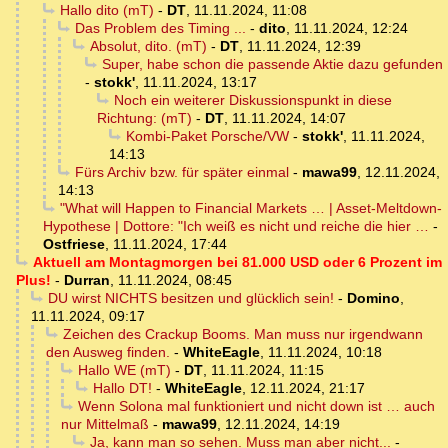
Hallo dito (mT)
-
DT
,
11.11.2024, 11:08
Das Problem des Timing ...
-
dito
,
11.11.2024, 12:24
Absolut, dito. (mT)
-
DT
,
11.11.2024, 12:39
Super, habe schon die passende Aktie dazu gefunden
-
stokk'
,
11.11.2024, 13:17
Noch ein weiterer Diskussionspunkt in diese
Richtung: (mT)
-
DT
,
11.11.2024, 14:07
Kombi-Paket Porsche/VW
-
stokk'
,
11.11.2024,
14:13
Fürs Archiv bzw. für später einmal
-
mawa99
,
12.11.2024,
14:13
"What will Happen to Financial Markets … | Asset-Meltdown-
Hypothese | Dottore: "Ich weiß es nicht und reiche die hier …
-
Ostfriese
,
11.11.2024, 17:44
Aktuell am Montagmorgen bei 81.000 USD oder 6 Prozent im
Plus!
-
Durran
,
11.11.2024, 08:45
DU wirst NICHTS besitzen und glücklich sein!
-
Domino
,
11.11.2024, 09:17
Zeichen des Crackup Booms. Man muss nur irgendwann
den Ausweg finden.
-
WhiteEagle
,
11.11.2024, 10:18
Hallo WE (mT)
-
DT
,
11.11.2024, 11:15
Hallo DT!
-
WhiteEagle
,
12.11.2024, 21:17
Wenn Solona mal funktioniert und nicht down ist … auch
nur Mittelmaß
-
mawa99
,
12.11.2024, 14:19
Ja, kann man so sehen. Muss man aber nicht...
-