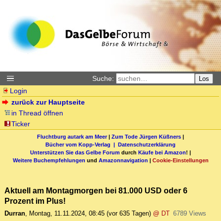
Suche:
Los
Login
zurück zur Hauptseite
in Thread öffnen
Ticker
Fluchtburg autark am Meer
|
Zum Tode Jürgen Küßners
|
Bücher vom Kopp-Verlag |
Datenschutzerklärung
Unterstützen Sie das Gelbe Forum
durch
Käufe bei Amazon
! |
Weitere Buchempfehlungen
und
Amazonnavigation
|
Cookie-Einstellungen
Aktuell am Montagmorgen bei 81.000 USD oder 6
Prozent im Plus!
Durran
,
Montag, 11.11.2024, 08:45
(vor 635 Tagen)
@ DT
6789 Views