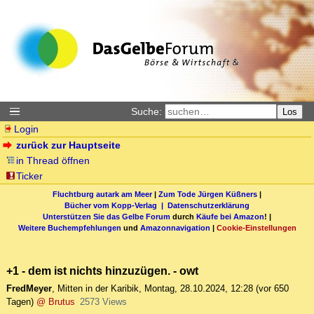
Suche:
Los
Login
zurück zur Hauptseite
in Thread öffnen
Ticker
Fluchtburg autark am Meer
|
Zum Tode Jürgen Küßners
|
Bücher vom Kopp-Verlag |
Datenschutzerklärung
Unterstützen Sie das Gelbe Forum
durch
Käufe bei Amazon
! |
Weitere Buchempfehlungen
und
Amazonnavigation
|
Cookie-Einstellungen
+1 - dem ist nichts hinzuzügen. - owt
FredMeyer
,
Mitten in der Karibik
,
Montag, 28.10.2024, 12:28
(vor 650
Tagen)
@ Brutus
2573 Views