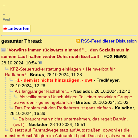
..
--
Fred
antworten
gesamter Thread:
RSS-Feed dieser Diskussion
"Vorwärts immer, rückwärts nimmer!" ... den Sozialismus in
seinem Lauf halten weder Ochs noch Esel auf!
-
FOX-NEWS
,
28.10.2024, 10:54
KFZ-Steuerrückerstattung einklagen + Helmverbot für
Radfahrer!
-
Brutus
,
28.10.2024, 11:28
+1 - dem ist nichts hinzuzügen. - owt
-
FredMeyer
,
28.10.2024, 12:28
Als langjähriger Radfahrer...
-
Naclador
,
28.10.2024, 12:42
Als vollkommen Unschuldiger, Teil einer asozialen Gruppe
zu werden - gemeingefährlich
-
Brutus
,
28.10.2024, 21:02
Das Problem mit den Radfahrern ist ganz einfach
-
Kaladhor
,
28.10.2024, 16:39
Da braucht man nichts unternehmen, das regelt Darwin.
(owT)
-
Naclador
,
28.10.2024, 19:51
D setzt auf Fahrradwege statt auf Autostraßen, obwohl es die
meisten Beschäftigten im Autoumfeld gibt. Das ist so, als wenn die