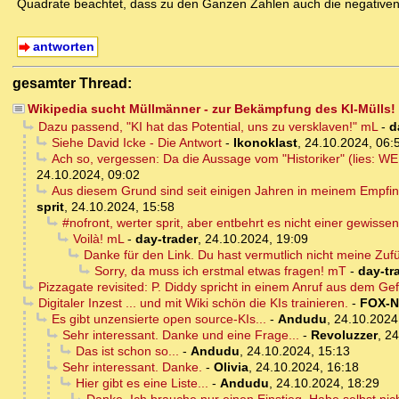
Quadrate beachtet, dass zu den Ganzen Zahlen auch die negative
antworten
gesamter Thread:
Wikipedia sucht Müllmänner - zur Bekämpfung des KI-Mülls!
Dazu passend, "KI hat das Potential, uns zu versklaven!" mL
-
d
Siehe David Icke - Die Antwort
-
Ikonoklast
,
24.10.2024, 06:
Ach so, vergessen: Da die Aussage vom "Historiker" (lies: WE
24.10.2024, 09:02
Aus diesem Grund sind seit einigen Jahren in meinem Empfin
sprit
,
24.10.2024, 15:58
#nofront, werter sprit, aber entbehrt es nicht einer gewissen
Voilà! mL
-
day-trader
,
24.10.2024, 19:09
Danke für den Link. Du hast vermutlich nicht meine Zuf
Sorry, da muss ich erstmal etwas fragen! mT
-
day-tr
Pizzagate revisited: P. Diddy spricht in einem Anruf aus dem 
Digitaler Inzest ... und mit Wiki schön die KIs trainieren.
-
FOX-
Es gibt unzensierte open source-KIs...
-
Andudu
,
24.10.2024
Sehr interessant. Danke und eine Frage...
-
Revoluzzer
,
24
Das ist schon so...
-
Andudu
,
24.10.2024, 15:13
Sehr interessant. Danke.
-
Olivia
,
24.10.2024, 16:18
Hier gibt es eine Liste...
-
Andudu
,
24.10.2024, 18:29