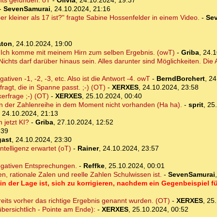
hts gefunden. oT
-
Olivia
,
24.10.2024, 19:37
-
SevenSamurai
,
24.10.2024, 21:16
er kleiner als 17 ist?" fragte Sabine Hossenfelder in einem Video.
-
Se
aton
,
24.10.2024, 19:00
h? Ich komme mit meinem Hirn zum selben Ergebnis. (owT)
-
Griba
,
24.1
. Nichts darf darüber hinaus sein. Alles darunter sind Möglichkeiten. Die 
iven -1, -2, -3, etc. Also ist die Antwort -4. owT
-
BerndBorchert
,
24
fragt, die in Spanne passt. ;-) (OT)
-
XERXES
,
24.10.2024, 23:58
erfrage ;-) (OT)
-
XERXES
,
25.10.2024, 00:40
in der Zahlenreihe in dem Moment nicht vorhanden (Ha ha).
-
sprit
,
25
,
24.10.2024, 21:13
 jetzt KI?
-
Griba
,
27.10.2024, 12:52
:39
ast
,
24.10.2024, 23:30
ntelligenz erwartet (oT)
-
Rainer
,
24.10.2024, 23:57
egativen Entsprechungen.
-
Reffke
,
25.10.2024, 00:01
n, rationale Zalen und reelle Zahlen Schulwissen ist.
-
SevenSamurai
 in der Lage ist, sich zu korrigieren, nachdem ein Gegenbeispiel fü
reits vorher das richtige Ergebnis genannt wurden. (OT)
-
XERXES
,
25.
bersichtlich - Pointe am Ende):
-
XERXES
,
25.10.2024, 00:52