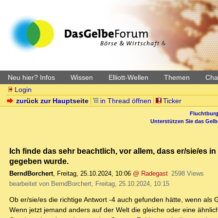
Neu hier? Infos
Wissen
Elliott-Wellen
Themen
Char
Login
zurück zur Hauptseite
in Thread öffnen
Ticker
Fluchtburg
Unterstützen Sie das Gel
Ich finde das sehr beachtlich, vor allem, dass er/sie/es i
gegeben wurde.
BerndBorchert
,
Freitag, 25.10.2024, 10:06
@ Radegast
2598 Views
bearbeitet von BerndBorchert, Freitag, 25.10.2024, 10:15
Ob er/sie/es die richtige Antwort -4 auch gefunden hätte, wenn al
Wenn jetzt jemand anders auf der Welt die gleiche oder eine ähnliche