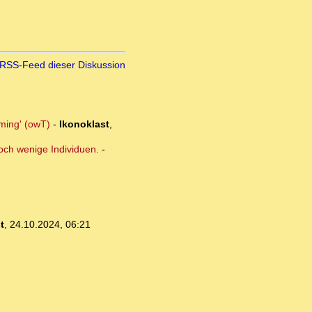
RSS-Feed dieser Diskussion
mming' (owT)
-
Ikonoklast
,
och wenige Individuen.
-
t
,
24.10.2024, 06:21