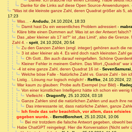
Danke. Ich brauche nur einen Einstieg. Habe selbst nic
Danke für die Links auf diese Open Source-Anwendungen.
"Was ist die kleinste ganze Zahl, deren Quadrat größer als 5, ab
17:23
Was...
-
Andudu
,
24.10.2024, 18:33
Damit hast Du ein wesentliches Problem adressiert
-
mabr
Kläre bitte einen Dummen auf: Was ist an der Antwort falsc
Das „aber kleiner als 17 ist?“ ist „das Limit“, also die Grenze
Zahl 4.
-
sprit
,
24.10.2024, 20:54
Zu den Ganzen Zahlen (engl. integer) gehören auch die negat
3 ist aber kleiner als 4. Es wird doch nach kleinsten Zahl ge
Oh Gott...Bin auch darauf reingefallen. Schöne Querdenk
Kleiner Fehler in meinem Gehirn. Das Wort „Quadrat“ war 
-4 ist eine ganze Zahl, deren Quadrat 16 ist
-
SevenSamurai
Welche böse Falle - Natürliche Zahl vs. Ganze Zahl - bin ich
Listig... Lösung nur logisch möglich!
-
Reffke
,
24.10.2024, 22
War kaum zu glauben: Probe aufs Exempel (nur Bild)
-
Radeg
Von einer künstlichen Intelligenz hätte ich schon ein wenig I
Vielleicht
-
Dragonfly
,
25.10.2024, 03:18
Ganze Zahlen sind die natürlichen Zahlen und auch ihre n
Das interessante ist, dass natürliche Zahlen, ganze Zahle
Ich finde das sehr beachtlich, vor allem, dass er/sie/es
gegeben wurde.
-
BerndBorchert
,
25.10.2024, 10:06
Bei mir trotzdem die falsche Antwort gegeben, obwohl be
Habe ChatGPT reingelegt. Hier die Konversation (Nicht sehr ü