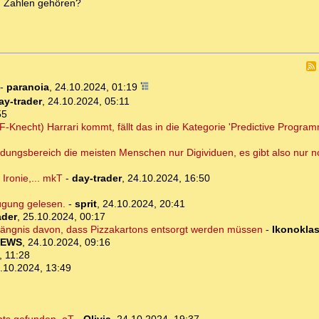
n Zahlen gehören?
-
paranoia
,
24.10.2024, 01:19
ay-trader
,
24.10.2024, 05:11
55
F-Knecht) Harrari kommt, fällt das in die Kategorie 'Predictive Progra
dungsbereich die meisten Menschen nur Digividuen, es gibt also nur n
 Ironie,... mkT
-
day-trader
,
24.10.2024, 16:50
ügung gelesen.
-
sprit
,
24.10.2024, 20:41
ader
,
25.10.2024, 00:17
Gefängnis davon, dass Pizzakartons entsorgt werden müssen
-
Ikonoklas
NEWS
,
24.10.2024, 09:16
, 11:28
.10.2024, 13:49