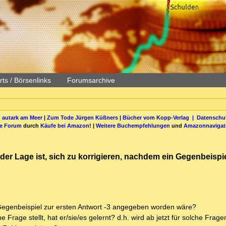
ts / Börsenlinks
Forumsarchive
 autark am Meer
|
Zum Tode Jürgen Küßners
|
Bücher vom Kopp-Verlag |
Datenschut
be Forum
durch
Käufe bei Amazon
! |
Weitere Buchempfehlungen
und
Amazonnavigat
n der Lage ist, sich zu korrigieren, nachdem ein Gegenbeispie
s Gegenbeispiel zur ersten Antwort -3 angegeben worden wäre?
 Frage stellt, hat er/sie/es gelernt? d.h. wird ab jetzt für solche Frage