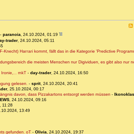
-
paranoia
,
24.10.2024, 01:19
ay-trader
,
24.10.2024, 05:11
55
F-Knecht) Harrari kommt, fällt das in die Kategorie 'Predictive Progra
dungsbereich die meisten Menschen nur Digividuen, es gibt also nur n
 Ironie,... mkT
-
day-trader
,
24.10.2024, 16:50
ügung gelesen.
-
sprit
,
24.10.2024, 20:41
ader
,
25.10.2024, 00:17
Gefängnis davon, dass Pizzakartons entsorgt werden müssen
-
Ikonoklas
NEWS
,
24.10.2024, 09:16
, 11:28
.10.2024, 13:49
hts gefunden. oT
-
Olivia
,
24.10.2024, 19:37