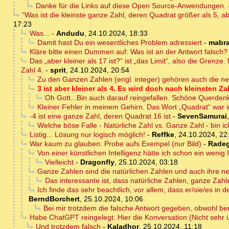
Danke für die Links auf diese Open Source-Anwendungen.
"Was ist die kleinste ganze Zahl, deren Quadrat größer als 5, ab
17:23
Was...
-
Andudu
,
24.10.2024, 18:33
Damit hast Du ein wesentliches Problem adressiert
-
mabr
Kläre bitte einen Dummen auf: Was ist an der Antwort falsc
Das „aber kleiner als 17 ist?“ ist „das Limit“, also die Grenze
Zahl 4.
-
sprit
,
24.10.2024, 20:54
Zu den Ganzen Zahlen (engl. integer) gehören auch die negat
3 ist aber kleiner als 4. Es wird doch nach kleinsten Za
Oh Gott...Bin auch darauf reingefallen. Schöne Querdenk
Kleiner Fehler in meinem Gehirn. Das Wort „Quadrat“ war 
-4 ist eine ganze Zahl, deren Quadrat 16 ist
-
SevenSamurai
Welche böse Falle - Natürliche Zahl vs. Ganze Zahl - bin ich
Listig... Lösung nur logisch möglich!
-
Reffke
,
24.10.2024, 22
War kaum zu glauben: Probe aufs Exempel (nur Bild)
-
Radeg
Von einer künstlichen Intelligenz hätte ich schon ein wenig I
Vielleicht
-
Dragonfly
,
25.10.2024, 03:18
Ganze Zahlen sind die natürlichen Zahlen und auch ihre n
Das interessante ist, dass natürliche Zahlen, ganze Zahle
Ich finde das sehr beachtlich, vor allem, dass er/sie/es in
BerndBorchert
,
25.10.2024, 10:06
Bei mir trotzdem die falsche Antwort gegeben, obwohl be
Habe ChatGPT reingelegt. Hier die Konversation (Nicht sehr ü
Und trotzdem falsch
-
Kaladhor
,
25.10.2024, 11:18