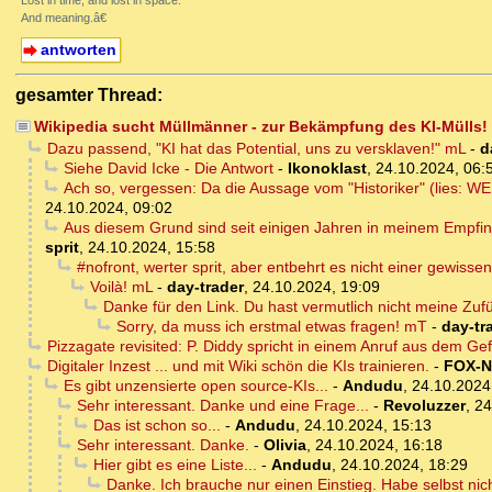
Lost in time, and lost in space.
And meaning.â€
antworten
gesamter Thread:
Wikipedia sucht Müllmänner - zur Bekämpfung des KI-Mülls!
Dazu passend, "KI hat das Potential, uns zu versklaven!" mL
-
d
Siehe David Icke - Die Antwort
-
Ikonoklast
,
24.10.2024, 06:
Ach so, vergessen: Da die Aussage vom "Historiker" (lies: WE
24.10.2024, 09:02
Aus diesem Grund sind seit einigen Jahren in meinem Empfin
sprit
,
24.10.2024, 15:58
#nofront, werter sprit, aber entbehrt es nicht einer gewissen
Voilà! mL
-
day-trader
,
24.10.2024, 19:09
Danke für den Link. Du hast vermutlich nicht meine Zuf
Sorry, da muss ich erstmal etwas fragen! mT
-
day-tr
Pizzagate revisited: P. Diddy spricht in einem Anruf aus dem 
Digitaler Inzest ... und mit Wiki schön die KIs trainieren.
-
FOX-
Es gibt unzensierte open source-KIs...
-
Andudu
,
24.10.2024
Sehr interessant. Danke und eine Frage...
-
Revoluzzer
,
24
Das ist schon so...
-
Andudu
,
24.10.2024, 15:13
Sehr interessant. Danke.
-
Olivia
,
24.10.2024, 16:18
Hier gibt es eine Liste...
-
Andudu
,
24.10.2024, 18:29
Danke. Ich brauche nur einen Einstieg. Habe selbst nic