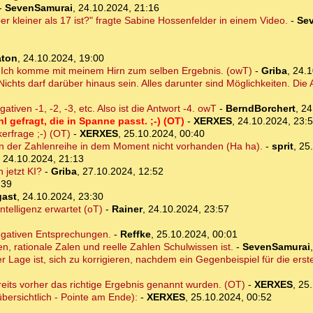
-
SevenSamurai
,
24.10.2024, 21:16
er kleiner als 17 ist?" fragte Sabine Hossenfelder in einem Video.
-
Se
aton
,
24.10.2024, 19:00
h? Ich komme mit meinem Hirn zum selben Ergebnis. (owT)
-
Griba
,
24.1
. Nichts darf darüber hinaus sein. Alles darunter sind Möglichkeiten. Die 
iven -1, -2, -3, etc. Also ist die Antwort -4. owT
-
BerndBorchert
,
24
hl gefragt, die in Spanne passt. ;-) (OT)
-
XERXES
,
24.10.2024, 23:
erfrage ;-) (OT)
-
XERXES
,
25.10.2024, 00:40
in der Zahlenreihe in dem Moment nicht vorhanden (Ha ha).
-
sprit
,
25
,
24.10.2024, 21:13
 jetzt KI?
-
Griba
,
27.10.2024, 12:52
:39
ast
,
24.10.2024, 23:30
ntelligenz erwartet (oT)
-
Rainer
,
24.10.2024, 23:57
egativen Entsprechungen.
-
Reffke
,
25.10.2024, 00:01
n, rationale Zalen und reelle Zahlen Schulwissen ist.
-
SevenSamurai
 der Lage ist, sich zu korrigieren, nachdem ein Gegenbeispiel für die er
reits vorher das richtige Ergebnis genannt wurden. (OT)
-
XERXES
,
25.
bersichtlich - Pointe am Ende):
-
XERXES
,
25.10.2024, 00:52