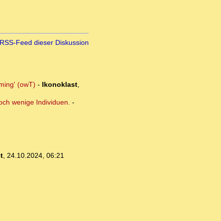
RSS-Feed dieser Diskussion
mming' (owT)
-
Ikonoklast
,
och wenige Individuen.
-
t
,
24.10.2024, 06:21