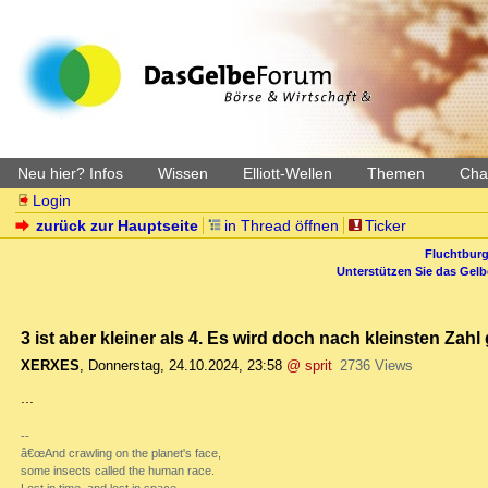
Neu hier? Infos
Wissen
Elliott-Wellen
Themen
Char
Login
zurück zur Hauptseite
in Thread öffnen
Ticker
Fluchtburg
Unterstützen Sie das Gel
3 ist aber kleiner als 4. Es wird doch nach kleinsten Zahl 
XERXES
,
Donnerstag, 24.10.2024, 23:58
@ sprit
2736 Views
...
--
â€œAnd crawling on the planet's face,
some insects called the human race.