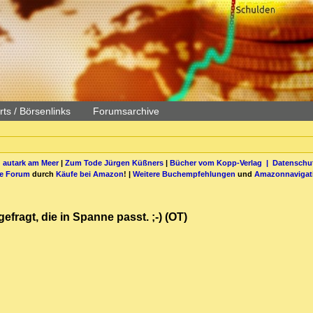
ts / Börsenlinks
Forumsarchive
 autark am Meer
|
Zum Tode Jürgen Küßners
|
Bücher vom Kopp-Verlag |
Datenschut
be Forum
durch
Käufe bei Amazon
! |
Weitere Buchempfehlungen
und
Amazonnavigat
gefragt, die in Spanne passt. ;-) (OT)