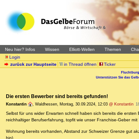
Neu hier? Infos
Wissen
Elliott-Wellen
Themen
Char
Login
zurück zur Hauptseite
in Thread öffnen
Ticker
Fluchtburg
Unterstützen Sie das Gel
Die ersten Bewerber sind bereits gefunden!
Konstantin
,
Waldhessen
,
Montag, 30.09.2024, 12:03
@ Konstantin
1
Selbst für uns wider Erwarten schnell haben sich bereits die ersten
reichhaltiger Berufserfahrung, topfit wie unser Franchise-Geber mit
Wohnung bereits vorhanden, Abstand zur Schweizer Grenze gut akz
hin).