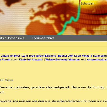
ts / Börsenlinks
Forumsarchive
 autark am Meer
|
Zum Tode Jürgen Küßners
|
Bücher vom Kopp-Verlag |
Datenschut
be Forum
durch
Käufe bei Amazon
! |
Weitere Buchempfehlungen
und
Amazonnavigat
806 Views
 Bewerber gefunden, geradezu ideal aufgestellt: Beide um die Fünfzig, 
 70.
eptabel (da müssen alle drei aus steuerberaterischen Gründen nur zw