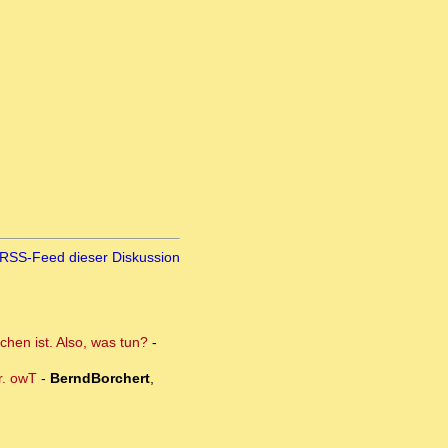
RSS-Feed dieser Diskussion
chen ist. Also, was tun?
-
r. owT
-
BerndBorchert
,