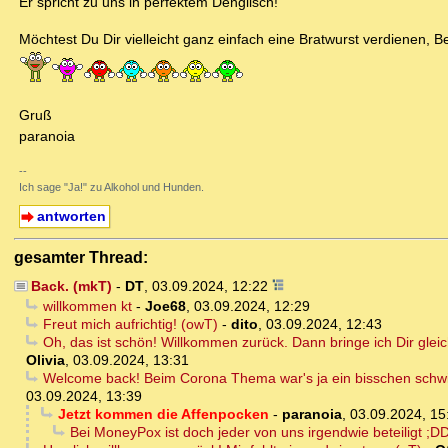
Er spricht zu uns in perfektem Denglisch!
Möchtest Du Dir vielleicht ganz einfach eine Bratwurst verdienen, 
Gruß
paranoia
--
Ich sage "Ja!" zu Alkohol und Hunden.
antworten
gesamter Thread:
Back. (mkT)
-
DT
,
03.09.2024, 12:22
willkommen kt
-
Joe68
,
03.09.2024, 12:29
Freut mich aufrichtig! (owT)
-
dito
,
03.09.2024, 12:43
Oh, das ist schön! Willkommen zurück. Dann bringe ich Dir gleic
Olivia
,
03.09.2024, 13:31
Welcome back! Beim Corona Thema war's ja ein bisschen schwier
03.09.2024, 13:39
Jetzt kommen die Affenpocken
-
paranoia
,
03.09.2024, 15
Bei MoneyPox ist doch jeder von uns irgendwie beteiligt ;