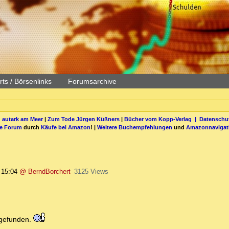
ts / Börsenlinks
Forumsarchive
 autark am Meer
|
Zum Tode Jürgen Küßners
|
Bücher vom Kopp-Verlag |
Datenschut
be Forum
durch
Käufe bei Amazon
! |
Weitere Buchempfehlungen
und
Amazonnavigat
 15:04
@ BerndBorchert
3125 Views
 gefunden.