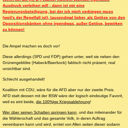
Ausdruck verleihen will - dann ist mir eine
Regierungsbeteiligung, bei der ich mich verbiegen muss
(weil's der Regelfall ist), tausendmal lieber, als Getöse von den
Oppositionsbänken ohne irgendwas, außer Getöse, bewirken
zu können!
Die Ampel machen es doch vor!
Diese allerdings (SPD und FDP) gehen unter, weil sie neben den
Grünengeblöke (Habeck/Baerbock) faktisch nicht präsent, real
unsichtbar sind.
Schlecht ausgehandelt!
Koalition mit CDU, wäre für die AFD aber nur der zweite Preis.
AFD statt dessen mit der BSW wäre der logisch eindeutige Favorit,
weil es eint beide,
die 100%ige Kriegsablehnung
!
Wer über seinen Schatten springen kann
, und das miteinander für
die Wählerschaft und das gesamte Volk, in deren Auftrag
vereinbaren kann und wird, erntet von Allen seiten dieser sodann