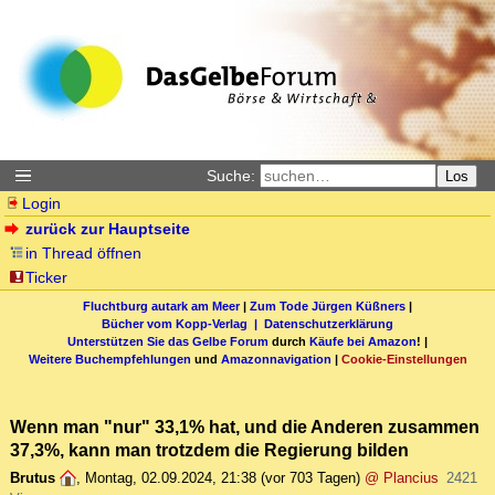
Suche:
Los
Login
zurück zur Hauptseite
in Thread öffnen
Ticker
Fluchtburg autark am Meer
|
Zum Tode Jürgen Küßners
|
Bücher vom Kopp-Verlag |
Datenschutzerklärung
Unterstützen Sie das Gelbe Forum
durch
Käufe bei Amazon
! |
Weitere Buchempfehlungen
und
Amazonnavigation
|
Cookie-Einstellungen
Wenn man "nur" 33,1% hat, und die Anderen zusammen
37,3%, kann man trotzdem die Regierung bilden
Brutus
,
Montag, 02.09.2024, 21:38
(vor 703 Tagen)
@ Plancius
2421