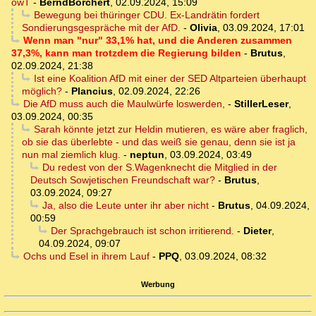
owT
-
BerndBorchert
,
02.09.2024, 15:09
Bewegung bei thüringer CDU. Ex-Landrätin fordert
Sondierungsgespräche mit der AfD.
-
Olivia
,
03.09.2024, 17:01
Wenn man "nur" 33,1% hat, und die Anderen zusammen
37,3%, kann man trotzdem die Regierung bilden
-
Brutus
,
02.09.2024, 21:38
Ist eine Koalition AfD mit einer der SED Altparteien überhaupt
möglich?
-
Plancius
,
02.09.2024, 22:26
Die AfD muss auch die Maulwürfe loswerden,
-
StillerLeser
,
03.09.2024, 00:35
Sarah könnte jetzt zur Heldin mutieren, es wäre aber fraglich,
ob sie das überlebte - und das weiß sie genau, denn sie ist ja
nun mal ziemlich klug.
-
neptun
,
03.09.2024, 03:49
Du redest von der S.Wagenknecht die Mitglied in der
Deutsch Sowjetischen Freundschaft war?
-
Brutus
,
03.09.2024, 09:27
Ja, also die Leute unter ihr aber nicht
-
Brutus
,
04.09.2024,
00:59
Der Sprachgebrauch ist schon irritierend.
-
Dieter
,
04.09.2024, 09:07
Ochs und Esel in ihrem Lauf
-
PPQ
,
03.09.2024, 08:32
Werbung