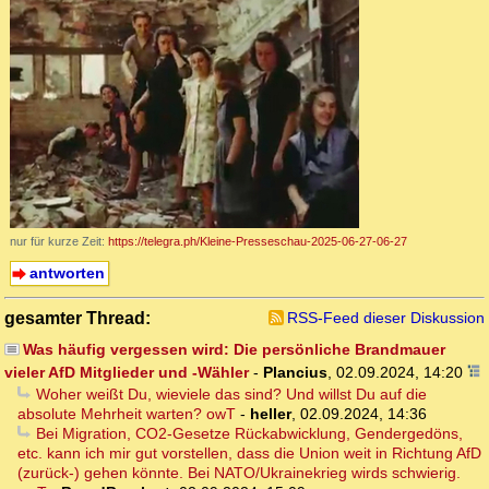
nur für kurze Zeit:
https://telegra.ph/Kleine-Presseschau-2025-06-27-06-27
antworten
gesamter Thread:
RSS-Feed dieser Diskussion
Was häufig vergessen wird: Die persönliche Brandmauer
vieler AfD Mitglieder und -Wähler
-
Plancius
,
02.09.2024, 14:20
Woher weißt Du, wieviele das sind? Und willst Du auf die
absolute Mehrheit warten? owT
-
heller
,
02.09.2024, 14:36
Bei Migration, CO2-Gesetze Rückabwicklung, Gendergedöns,
etc. kann ich mir gut vorstellen, dass die Union weit in Richtung AfD
(zurück-) gehen könnte. Bei NATO/Ukrainekrieg wirds schwierig.