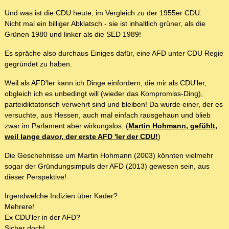
Und was ist die CDU heute, im Vergleich zu der 1955er CDU.
Nicht mal ein billiger Abklatsch - sie ist inhaltlich grüner, als die
Grünen 1980 und linker als die SED 1989!
Es spräche also durchaus Einiges dafür, eine AFD unter CDU Regie
gegründet zu haben.
Weil als AFD'ler kann ich Dinge einfordern, die mir als CDU'ler,
obgleich ich es unbedingt will (wieder das Kompromiss-Ding),
parteidiktatorisch verwehrt sind und bleiben! Da wurde einer, der es
versuchte, aus Hessen, auch mal einfach rausgehaun und blieb
zwar im Parlament aber wirkungslos. (
Martin Hohmann, gefühlt,
weil lange davor, der erste AFD 'ler der CDU!
)
Die Geschehnisse um Martin Hohmann (2003) könnten vielmehr
sogar der Gründungsimpuls der AFD (2013) gewesen sein, aus
dieser Perspektive!
Irgendwelche Indizien über Kader?
Mehrere!
Ex CDU'ler in der AFD?
Sicher doch!