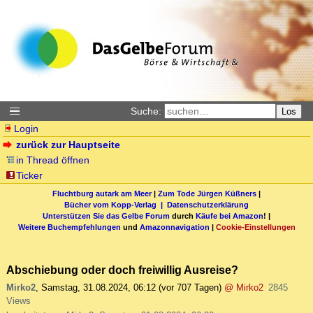
Suche:
Los
Login
zurück zur Hauptseite
in Thread öffnen
Ticker
Fluchtburg autark am Meer
|
Zum Tode Jürgen Küßners
|
Bücher vom Kopp-Verlag |
Datenschutzerklärung
Unterstützen Sie das Gelbe Forum
durch
Käufe bei Amazon
! |
Weitere Buchempfehlungen
und
Amazonnavigation
|
Cookie-Einstellungen
Abschiebung oder doch freiwillig Ausreise?
Mirko2
,
Samstag, 31.08.2024, 06:12
(vor 707 Tagen)
@ Mirko2
2845
Views