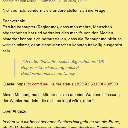
bearbeitet von Mirko2, Samstag, 31.08.2024, 06:20
Nicht nur ich, sondern viele andere stellen sich die Frage.
Sachverhalt:
Es wird behauptet (Regierung), dass man mehre, Menschen
abgeschoben hat und verbreitet dies mithilfe von den Medien,
hinterher könnte sich herausstellen, dass die Behauptung nicht so
wirklich stimmt, denn diese Menschen könnten freiwillig ausgereist
sein.
„Ich habe fünf Jahre selbst abgeschoben!“ DK-
Reporter Christian Jung entlarvt
Bundesinnenministerin Nancy
Quelle:
https://x.com/Deu_Kurier/status/1829566531996438590
Meine Meinung nach, könnte es sich um eine Wahlbeeinflussung
der Wähler handeln, die nicht so legal wäre, oder?
OpenAI dazu:
In dem von dir beschriebenen Sachverhalt geht es um die Frage,
ob die Verbreitung falscher Informationen durch die Regierung,