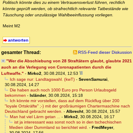
Politisch könnte dies zu einem Vertrauensverlust führen, rechtlich
könnte geprüft werden, ob strafrechtlich relevante Tatbestände wie
Täuschung oder unzulässige Wahlbeeinflussung vorliegen.
Meint M2
antworten
gesamter Thread:
RSS-Feed dieser Diskussion
"Wer die Abschiebung von 28 Straftätern glaubt, glaubte 2021
auch an die Verlegung von Coronapatienten durch die
Luftwaffe."
-
Mirko2
,
30.08.2024, 12:53
Ich sage nur: Landtagswahl. (kwT)
-
SevenSamurai
,
30.08.2024, 14:27
Die haben auch noch 1000 Euro pro Person Urlaubsgeld
bekommen
-
Isländer
,
30.08.2024, 15:18
Ich könnte mir vorstellen, dass auf dem Rückflug über 200
"loyale Ortskräfte" ;-) mit der großräumigen Chartermaschine nach
Deutschland gebracht werden.
-
Albrecht
,
30.08.2024, 15:57
Man hat viel Lärm getan ...
-
Mirko2
,
30.08.2024, 16:17
ist ja interessant was sonst noch so in den tschechischen
Medien über Dummland so berichtet wird.
-
FredMeyer
,
30.08.2024, 17:56