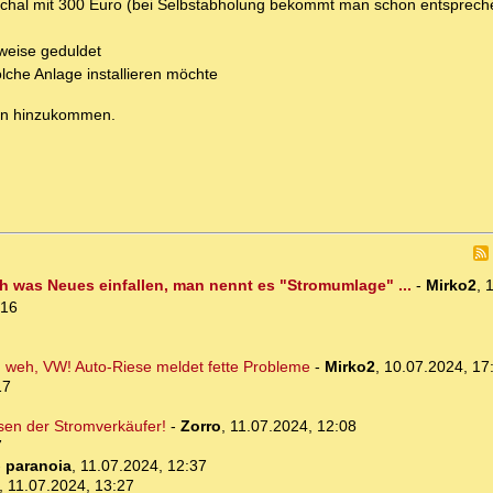
auschal mit 300 Euro (bei Selbstabholung bekommt man schon entsprec
weise geduldet
lche Anlage installieren möchte
gen hinzukommen.
h was Neues einfallen, man nennt es "Stromumlage" ...
-
Mirko2
,
1
:16
h weh, VW! Auto-Riese meldet fette Probleme
-
Mirko2
,
10.07.2024, 17
17
sen der Stromverkäufer!
-
Zorro
,
11.07.2024, 12:08
7
-
paranoia
,
11.07.2024, 12:37
,
11.07.2024, 13:27