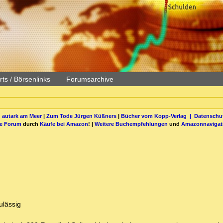
ts / Börsenlinks
Forumsarchive
 autark am Meer
|
Zum Tode Jürgen Küßners
|
Bücher vom Kopp-Verlag |
Datenschut
be Forum
durch
Käufe bei Amazon
! |
Weitere Buchempfehlungen
und
Amazonnavigat
ulässig