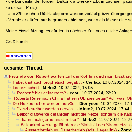
- die Bundesländer fördern Balkonkraftwerke - z.B. in Sachsen p
zu diesem Preis)
- alte Zähler ohne Rücklaufsperre werden vorläufig bzw. übergangs
- Vermieter dürfen nur begründet ablehnen, wenn ein Mieter eine so
Meine Einschätzung: es dürften in nächster Zeit noch etliche Anla
Gruß kontiki
antworten
gesamter Thread:
Freunde von Robert warten auf die Kohlen und man lässt sic
Habeck ist auch prophetisch begabt..
-
Centao
,
10.07.2024, 14
Leserzuschrift
-
Mirko2
,
10.07.2024, 15:05
Rechenfehler deinerseits?
-
eesti
,
10.07.2024, 22:29
"Roberts Reise nach China hat sein Übriges getan" Ach was: O
Die Netzbetreiber werden nervös.
-
Dionysos
,
10.07.2024, 17:
"Netzbetreiber werden nervös".
-
Mirko2
,
10.07.2024, 17:44
Balkonkraftwerke gefährden nicht die Netze, sondern die Kas
"kann mich gerne anschreiben"
-
Mirko2
,
11.07.2024, 12:2
Balkonkraftwerke gefährden die Stabilität des Stromnetzes
Aussetzbetrieb vs. Dauerbetrieb (edit. Hager link)
-
Zorro