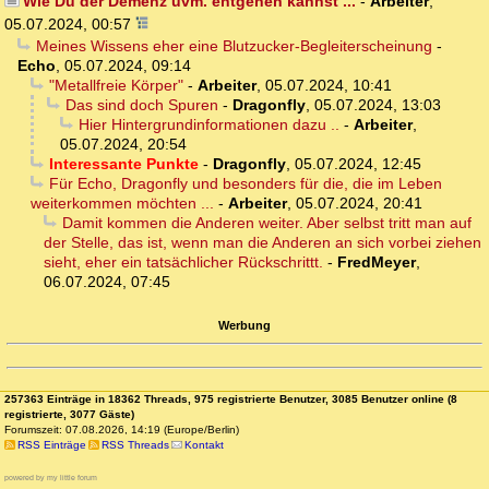
Wie Du der Demenz uvm. entgehen kannst ...
-
Arbeiter
,
05.07.2024, 00:57
Meines Wissens eher eine Blutzucker-Begleiterscheinung
-
Echo
,
05.07.2024, 09:14
"Metallfreie Körper"
-
Arbeiter
,
05.07.2024, 10:41
Das sind doch Spuren
-
Dragonfly
,
05.07.2024, 13:03
Hier Hintergrundinformationen dazu ..
-
Arbeiter
,
05.07.2024, 20:54
Interessante Punkte
-
Dragonfly
,
05.07.2024, 12:45
Für Echo, Dragonfly und besonders für die, die im Leben
weiterkommen möchten ...
-
Arbeiter
,
05.07.2024, 20:41
Damit kommen die Anderen weiter. Aber selbst tritt man auf
der Stelle, das ist, wenn man die Anderen an sich vorbei ziehen
sieht, eher ein tatsächlicher Rückschrittt.
-
FredMeyer
,
06.07.2024, 07:45
Werbung
257363 Einträge in 18362 Threads, 975 registrierte Benutzer, 3085 Benutzer online (8
registrierte, 3077 Gäste)
Forumszeit: 07.08.2026, 14:19 (Europe/Berlin)
RSS Einträge
RSS Threads
Kontakt
powered by my little forum