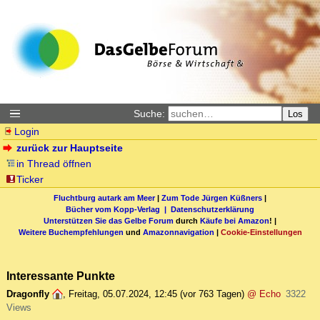
Suche:
Los
Login
zurück zur Hauptseite
in Thread öffnen
Ticker
Fluchtburg autark am Meer
|
Zum Tode Jürgen Küßners
|
Bücher vom Kopp-Verlag |
Datenschutzerklärung
Unterstützen Sie das Gelbe Forum
durch
Käufe bei Amazon
! |
Weitere Buchempfehlungen
und
Amazonnavigation
|
Cookie-Einstellungen
Interessante Punkte
Dragonfly
,
Freitag, 05.07.2024, 12:45
(vor 763 Tagen)
@ Echo
3322
Views