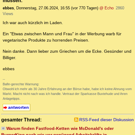
müssen.
ebbes
,
Donnerstag, 27.06.2024, 16:55
(vor 770 Tagen)
@ Echo
2860
Views
Ich war auch kürzlich im Laden.
Ein "Etwas zwischen Mann und Frau" in der Werbung warb für
vegetarische Produkte zu horrenden Preisen.
Nein danke. Dann lieber zum Griechen um die Ecke. Gesünder und
Billiger.
ebbes
--
Bafin-gerechte Warnung:
Obwohl ich mehr als 30 Jahre Erfahrung an der Börse habe, habe ich keine Ahnung vom
Markt. Macht nicht nach was ich handle. Vertraut der Sparkasse Buxtehude und ihren
Anlagetipps.
antworten
gesamter Thread:
RSS-Feed dieser Diskussion
Warum finden Fastfood-Ketten wie McDonald's oder
BurgerKing nach wie vor genügend Arbeitskräfte in