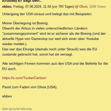
Erdball) Er sagt den..
ebbes
,
Freitag, 07.06.2024, 11:34
(vor 793 Tagen)
@ Olivia
3269 Views
Untergang der USA voraus und belegt das mit Beispielen.
Meine Überlegung ist Boeing.
Obwohl der Airbus in vielen unterschiedlichen Ländern
"zusammengezimmert" wird ist er sicherer als die Boeing (und der
aktuelle Hype von Gamestop nur weil sich einer über Youtube
wieder meldet.)
Das war das Einzige (damals noch unter Strauß) was die EU
zustande gebracht hat, sonst hat sie versagt.
Alle wichtigen Firmen kommen aus den USA und die Befehle für die
EU auch.
https://x.com/TuckerCarlson
Passt zum Faden von Olivia (USA).
ebbes
--
Bafin-gerechte Warnung: