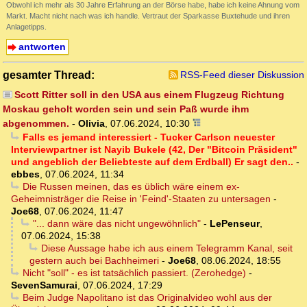
Obwohl ich mehr als 30 Jahre Erfahrung an der Börse habe, habe ich keine Ahnung vom
Markt. Macht nicht nach was ich handle. Vertraut der Sparkasse Buxtehude und ihren
Anlagetipps.
antworten
gesamter Thread:
RSS-Feed dieser Diskussion
Scott Ritter soll in den USA aus einem Flugzeug Richtung
Moskau geholt worden sein und sein Paß wurde ihm
abgenommen.
-
Olivia
,
07.06.2024, 10:30
Falls es jemand interessiert - Tucker Carlson neuester
Interviewpartner ist Nayib Bukele (42, Der "Bitcoin Präsident"
und angeblich der Beliebteste auf dem Erdball) Er sagt den..
-
ebbes
,
07.06.2024, 11:34
Die Russen meinen, das es üblich wäre einem ex-
Geheimnisträger die Reise in 'Feind'-Staaten zu untersagen
-
Joe68
,
07.06.2024, 11:47
"... dann wäre das nicht ungewöhnlich"
-
LePenseur
,
07.06.2024, 15:38
Diese Aussage habe ich aus einem Telegramm Kanal, seit
gestern auch bei Bachheimeri
-
Joe68
,
08.06.2024, 18:55
Nicht "soll" - es ist tatsächlich passiert. (Zerohedge)
-
SevenSamurai
,
07.06.2024, 17:29
Beim Judge Napolitano ist das Originalvideo wohl aus der