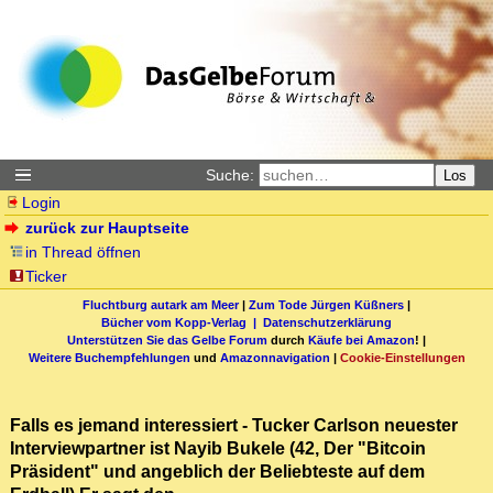
Suche:
Los
Login
zurück zur Hauptseite
in Thread öffnen
Ticker
Fluchtburg autark am Meer
|
Zum Tode Jürgen Küßners
|
Bücher vom Kopp-Verlag |
Datenschutzerklärung
Unterstützen Sie das Gelbe Forum
durch
Käufe bei Amazon
! |
Weitere Buchempfehlungen
und
Amazonnavigation
|
Cookie-Einstellungen
Falls es jemand interessiert - Tucker Carlson neuester
Interviewpartner ist Nayib Bukele (42, Der "Bitcoin
Präsident" und angeblich der Beliebteste auf dem