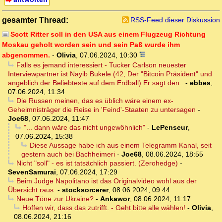
gesamter Thread:
RSS-Feed dieser Diskussion
Scott Ritter soll in den USA aus einem Flugzeug Richtung
Moskau geholt worden sein und sein Paß wurde ihm
abgenommen.
-
Olivia
,
07.06.2024, 10:30
Falls es jemand interessiert - Tucker Carlson neuester
Interviewpartner ist Nayib Bukele (42, Der "Bitcoin Präsident" und
angeblich der Beliebteste auf dem Erdball) Er sagt den..
-
ebbes
,
07.06.2024, 11:34
Die Russen meinen, das es üblich wäre einem ex-
Geheimnisträger die Reise in 'Feind'-Staaten zu untersagen
-
Joe68
,
07.06.2024, 11:47
"... dann wäre das nicht ungewöhnlich"
-
LePenseur
,
07.06.2024, 15:38
Diese Aussage habe ich aus einem Telegramm Kanal, seit
gestern auch bei Bachheimeri
-
Joe68
,
08.06.2024, 18:55
Nicht "soll" - es ist tatsächlich passiert. (Zerohedge)
-
SevenSamurai
,
07.06.2024, 17:29
Beim Judge Napolitano ist das Originalvideo wohl aus der
Übersicht raus.
-
stocksorcerer
,
08.06.2024, 09:44
Neue Töne zur Ukraine?
-
Ankawor
,
08.06.2024, 11:17
Hoffen wir, dass das zutrifft. - Geht bitte alle wählen!
-
Olivia
,
08.06.2024, 21:16