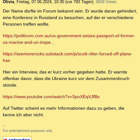
Olivia
,
Freitag, 07.06.2024, 10:30
(vor 793 Tagen)
3659 Views
Der Name dürfte im Forum bekannt sein. Er wurde daran gehindert,
eine Konferenz in Russland zu besuchen, auf der er verschiedene
Personen treffen wollte.
https://politicom.com.au/us-government-seizes-passport-of-former-
us-marine-and-un-inspe...
https://seemorerocks.substack.com/p/scott-ritter-forced-off-plane-
has
Hier ein Interview, das er kurz vorher gegeben hatte. Er warnte
offenbar davor, dass die Ukraine kurz vor dem Zusammenbruch
stünde.
https://www.youtube.com/watch?v=SpoXEqVJfBo
Auf Twitter scheint es mehr Informationen dazu zu geben, die
kenne ich aber nicht.
--
For entertainment purposes only.
antworten