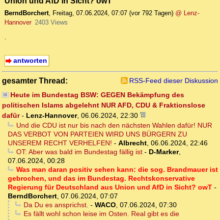
Union und AfD in Sicht? owT
BerndBorchert
,
Freitag, 07.06.2024, 07:07
(vor 792 Tagen)
@ Lenz-
Hannover
2403 Views
.
antworten
gesamter Thread:
RSS-Feed dieser Diskussion
Heute im Bundestag BSW: GEGEN Bekämpfung des
politischen Islams abgelehnt NUR AFD, CDU & Fraktionslose
dafür
-
Lenz-Hannover
,
06.06.2024, 22:30
Und die CDU ist nur bis nach den nächsten Wahlen dafür! NUR
DAS VERBOT VON PARTEIEN WIRD UNS BÜRGERN ZU
UNSEREM RECHT VERHELFEN!
-
Albrecht
,
06.06.2024, 22:46
OT: Aber was bald im Bundestag fällig ist
-
D-Marker
,
07.06.2024, 00:28
Was man daran positiv sehen kann: die sog. Brandmauer ist
gebrochen, und das im Bundestag. Rechtskonservative
Regierung für Deutschland aus Union und AfD in Sicht? owT
-
BerndBorchert
,
07.06.2024, 07:07
Da Du es ansprichst.
-
WACO
,
07.06.2024, 07:30
Es fällt wohl schon leise im Osten. Real gibt es die